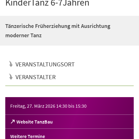
KinderTanz 6-7Jahren
Tänzerische Früherziehung mit Ausrichtung
moderner Tanz
VERANSTALTUNGSORT
VERANSTALTER
Veranstaltungsinformationen
Freitag, 27. März 2026
14:30
bis
15:30
(Öffnet
Website TanzBau
in
einem
Weitere Termine