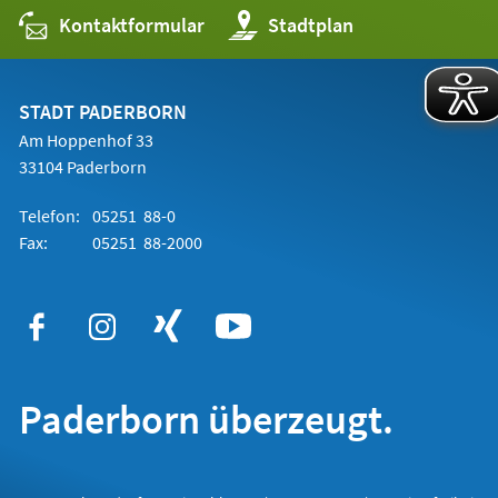
Kontaktformular
(Öffnet
Stadtplan
in
einem
neuen
Tab)
STADT PADERBORN
Am Hoppenhof 33
33104 Paderborn
Telefon:
05251 88-0
Fax:
05251 88-2000
Paderborn überzeugt.