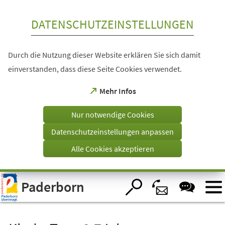
Inhalt anspringen
DATENSCHUTZEINSTELLUNGEN
Durch die Nutzung dieser Website erklären Sie sich damit
einverstanden, dass diese Seite Cookies verwendet.
(Öffnet
Mehr Infos
in
einem
Nur notwendige Cookies
neuen
Tab)
Datenschutzeinstellungen anpassen
Alle Cookies akzeptieren
Visuelle
Paderborn
Assistenzsoftware
öffnen.