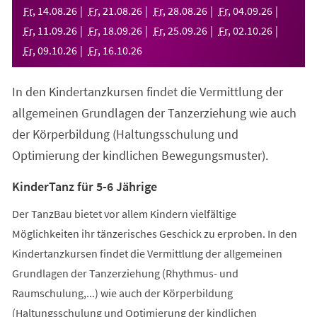
neuen
Fr
,
14
.
08
.
26
Fr
,
21
.
08
.
26
Fr
,
28
.
08
.
26
Fr
,
04
.
09
.
26
Tab)
Fr
,
11
.
09
.
26
Fr
,
18
.
09
.
26
Fr
,
25
.
09
.
26
Fr
,
02
.
10
.
26
Fr
,
09
.
10
.
26
Fr
,
16
.
10
.
26
In den Kindertanzkursen findet die Vermittlung der
allgemeinen Grundlagen der Tanzerziehung wie auch
der Körperbildung (Haltungsschulung und
Optimierung der kindlichen Bewegungsmuster).
KinderTanz für 5-6 Jährige
Der TanzBau bietet vor allem Kindern vielfältige
Möglichkeiten ihr tänzerisches Geschick zu erproben. In den
Kindertanzkursen findet die Vermittlung der allgemeinen
Grundlagen der Tanzerziehung (Rhythmus- und
Raumschulung,...) wie auch der Körperbildung
(Haltungsschulung und Optimierung der kindlichen