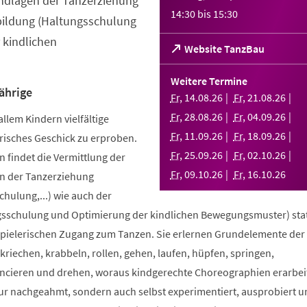
ndlagen der Tanzerziehung
14:30
bis
15:30
bildung (Haltungsschulung
 kindlichen
(Öffnet
Website TanzBau
in
einem
Weitere Termine
neuen
ährige
Fr
,
14
.
08
.
26
Fr
,
21
.
08
.
26
Tab)
Fr
,
28
.
08
.
26
Fr
,
04
.
09
.
26
allem Kindern vielfältige
Fr
,
11
.
09
.
26
Fr
,
18
.
09
.
26
risches Geschick zu erproben.
Fr
,
25
.
09
.
26
Fr
,
02
.
10
.
26
 findet die Vermittlung der
Fr
,
09
.
10
.
26
Fr
,
16
.
10
.
26
n der Tanzerziehung
ulung,...) wie auch der
sschulung und Optimierung der kindlichen Bewegungsmuster) stat
spielerischen Zugang zum Tanzen. Sie erlernen Grundelemente der
riechen, krabbeln, rollen, gehen, laufen, hüpfen, springen,
ncieren und drehen, woraus kindgerechte Choreographien erarbei
nur nachgeahmt, sondern auch selbst experimentiert, ausprobiert u