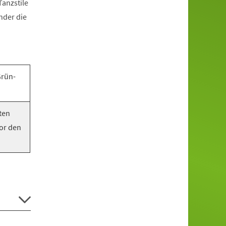
anzstile
nder die
Grün-
ten
vor den