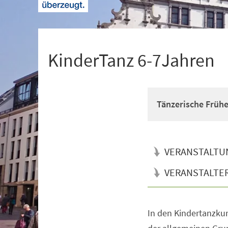
+
1
KinderTanz 6-7Jahren
Tänzerische Früh
VERANSTALTU
VERANSTALTE
In den Kindertanzkur
Veranstaltungsinformationen