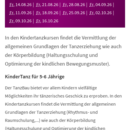
neuen
Fr
,
14
.
08
.
26
Fr
,
21
.
08
.
26
Fr
,
28
.
08
.
26
Fr
,
04
.
09
.
26
Tab)
Fr
,
11
.
09
.
26
Fr
,
18
.
09
.
26
Fr
,
25
.
09
.
26
Fr
,
02
.
10
.
26
Fr
,
09
.
10
.
26
Fr
,
16
.
10
.
26
In den Kindertanzkursen findet die Vermittlung der
allgemeinen Grundlagen der Tanzerziehung wie auch
der Körperbildung (Haltungsschulung und
Optimierung der kindlichen Bewegungsmuster).
KinderTanz für 5-6 Jährige
Der TanzBau bietet vor allem Kindern vielfältige
Möglichkeiten ihr tänzerisches Geschick zu erproben. In den
Kindertanzkursen findet die Vermittlung der allgemeinen
Grundlagen der Tanzerziehung (Rhythmus- und
Raumschulung,...) wie auch der Körperbildung
(Haltungsschulung und Optimierung der kindlichen