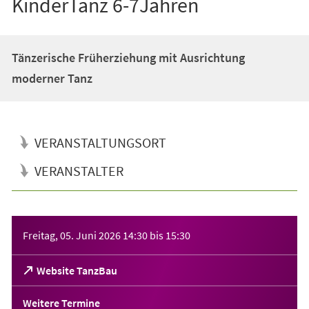
KinderTanz 6-7Jahren
Tänzerische Früherziehung mit Ausrichtung
moderner Tanz
VERANSTALTUNGSORT
VERANSTALTER
Veranstaltungsinformationen
Freitag, 05. Juni 2026
14:30
bis
15:30
(Öffnet
Website TanzBau
in
einem
Weitere Termine