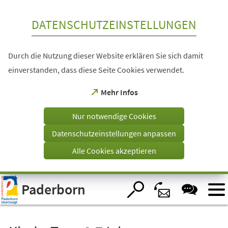
Inhalt anspringen
DATENSCHUTZEINSTELLUNGEN
Durch die Nutzung dieser Website erklären Sie sich damit
einverstanden, dass diese Seite Cookies verwendet.
(Öffnet
Mehr Infos
in
einem
Nur notwendige Cookies
neuen
Tab)
Datenschutzeinstellungen anpassen
Alle Cookies akzeptieren
Visuelle
Paderborn
Assistenzsoftware
öffnen.