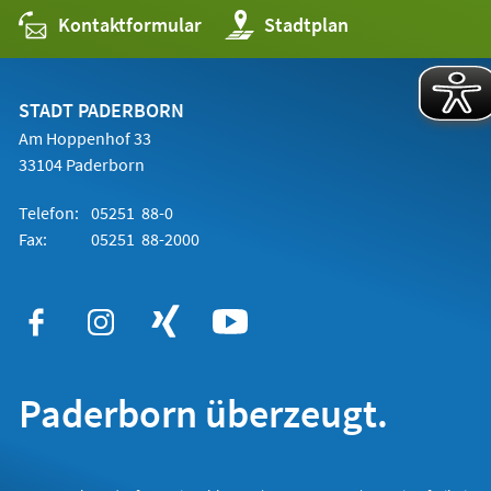
Kontaktformular
(Öffnet
Stadtplan
in
einem
neuen
Tab)
STADT PADERBORN
Am Hoppenhof 33
33104 Paderborn
Telefon:
05251 88-0
Fax:
05251 88-2000
Paderborn überzeugt.