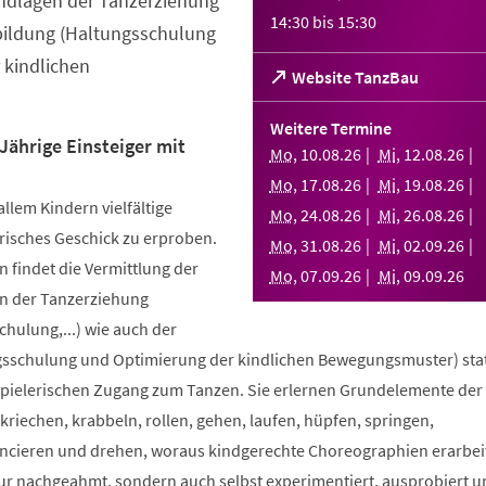
ndlagen der Tanzerziehung
14:30
bis
15:30
bildung (Haltungsschulung
 kindlichen
(Öffnet
Website TanzBau
in
einem
Weitere Termine
neuen
Jährige Einsteiger mit
Mo
,
10
.
08
.
26
Mi
,
12
.
08
.
26
Tab)
Mo
,
17
.
08
.
26
Mi
,
19
.
08
.
26
allem Kindern vielfältige
Mo
,
24
.
08
.
26
Mi
,
26
.
08
.
26
risches Geschick zu erproben.
Mo
,
31
.
08
.
26
Mi
,
02
.
09
.
26
 findet die Vermittlung der
Mo
,
07
.
09
.
26
Mi
,
09
.
09
.
26
n der Tanzerziehung
ulung,...) wie auch der
sschulung und Optimierung der kindlichen Bewegungsmuster) stat
spielerischen Zugang zum Tanzen. Sie erlernen Grundelemente der
riechen, krabbeln, rollen, gehen, laufen, hüpfen, springen,
ncieren und drehen, woraus kindgerechte Choreographien erarbei
nur nachgeahmt, sondern auch selbst experimentiert, ausprobiert u