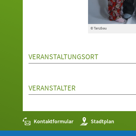
© Tanzbau
VERANSTALTUNGSORT
VERANSTALTER
Kontaktformular
(Öffnet
Stadtplan
in
einem