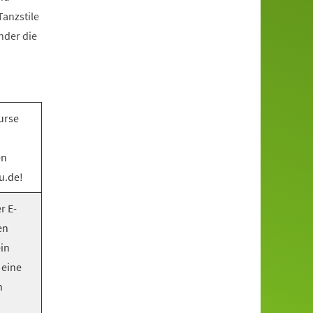
anzstile
nder die
urse
en
u.de!
r E-
en
ein
 eine
n