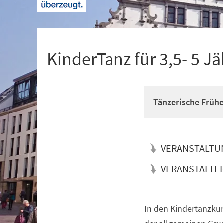
+
1
KinderTanz für 3,5- 5 Jä
Tänzerische Früh
VERANSTALTU
VERANSTALTE
In den Kindertanzkur
Veranstaltungsinformationen