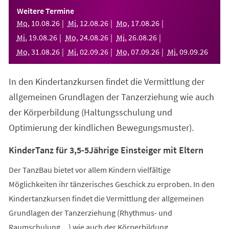
einem
Weitere Termine
neuen
Mo
,
10
.
08
.
26
Mi
,
12
.
08
.
26
Mo
,
17
.
08
.
26
Tab)
Mi
,
19
.
08
.
26
Mo
,
24
.
08
.
26
Mi
,
26
.
08
.
26
Mo
,
31
.
08
.
26
Mi
,
02
.
09
.
26
Mo
,
07
.
09
.
26
Mi
,
09
.
09
.
26
In den Kindertanzkursen findet die Vermittlung der
allgemeinen Grundlagen der Tanzerziehung wie auch
der Körperbildung (Haltungsschulung und
Optimierung der kindlichen Bewegungsmuster).
KinderTanz für 3,5-5Jährige Einsteiger mit Eltern
Der TanzBau bietet vor allem Kindern vielfältige
Möglichkeiten ihr tänzerisches Geschick zu erproben. In den
Kindertanzkursen findet die Vermittlung der allgemeinen
Grundlagen der Tanzerziehung (Rhythmus- und
Raumschulung,...) wie auch der Körperbildung