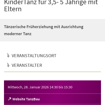
KinderTanz für 3,5- 5 Jährige mit
Eltern
Tänzerische Früherziehung mit Ausrichtung
moderner Tanz
VERANSTALTUNGSORT
VERANSTALTER
Veranstaltungsinformationen
Mittwoch, 28. Januar 2026
14:30
bis
15:30
(Öffnet
Website TanzBau
in