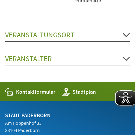
erforderlich!
VERANSTALTUNGSORT
VERANSTALTER
Kontaktformular
(Öffnet
Stadtplan
in
einem
neuen
Tab)
STADT PADERBORN
Am Hoppenhof 33
33104 Paderborn