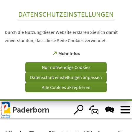
Inhalt anspringen
DATENSCHUTZEINSTELLUNGEN
Durch die Nutzung dieser Website erklären Sie sich damit
einverstanden, dass diese Seite Cookies verwendet.
(Öffnet
Mehr Infos
in
einem
Nur notwendige Cookies
neuen
Tab)
Datenschutzeinstellungen anpassen
Alle Cookies akzeptieren
Visuelle
Paderborn
Assistenzsoftware
öffnen.