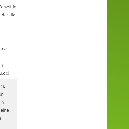
anzstile
nder die
urse
en
u.de!
r E-
en
ein
 eine
n