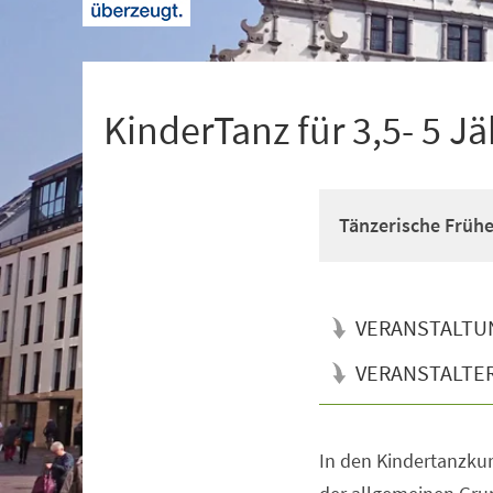
+
1
KinderTanz für 3,5- 5 Jä
Tänzerische Früh
VERANSTALTU
VERANSTALTE
In den Kindertanzkur
Veranstaltungsinformationen