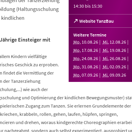
ndlagen der Tanzerziehung
14:30
bis
15:30
bildung (Haltungsschulung
 kindlichen
(Öffnet
Website TanzBau
in
einem
Weitere Termine
neuen
Jährige Einsteiger mit
Mo
,
10
.
08
.
26
Mi
,
12
.
08
.
26
Tab)
Mo
,
17
.
08
.
26
Mi
,
19
.
08
.
26
allem Kindern vielfältige
Mo
,
24
.
08
.
26
Mi
,
26
.
08
.
26
risches Geschick zu erproben.
Mo
,
31
.
08
.
26
Mi
,
02
.
09
.
26
 findet die Vermittlung der
Mo
,
07
.
09
.
26
Mi
,
09
.
09
.
26
n der Tanzerziehung
ulung,...) wie auch der
sschulung und Optimierung der kindlichen Bewegungsmuster) stat
spielerischen Zugang zum Tanzen. Sie erlernen Grundelemente der
riechen, krabbeln, rollen, gehen, laufen, hüpfen, springen,
ncieren und drehen, woraus kindgerechte Choreographien erarbei
nur nachgeahmt, sondern auch selbst experimentiert, ausprobiert u