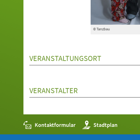
© Tanzbau
VERANSTALTUNGSORT
VERANSTALTER
Kontaktformular
(Öffnet
Stadtplan
in
einem