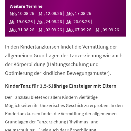
einem
Weitere Termine
neuen
Mo
,
10
.
08
.
26
Mi
,
12
.
08
.
26
Mo
,
17
.
08
.
26
Tab)
Mi
,
19
.
08
.
26
Mo
,
24
.
08
.
26
Mi
,
26
.
08
.
26
Mo
,
31
.
08
.
26
Mi
,
02
.
09
.
26
Mo
,
07
.
09
.
26
Mi
,
09
.
09
.
26
In den Kindertanzkursen findet die Vermittlung der
allgemeinen Grundlagen der Tanzerziehung wie auch
der Körperbildung (Haltungsschulung und
Optimierung der kindlichen Bewegungsmuster).
KinderTanz für 3,5-5Jährige Einsteiger mit Eltern
Der TanzBau bietet vor allem Kindern vielfältige
Möglichkeiten ihr tänzerisches Geschick zu erproben. In den
Kindertanzkursen findet die Vermittlung der allgemeinen
Grundlagen der Tanzerziehung (Rhythmus- und
Raumschulung,...) wie auch der Körperbildung