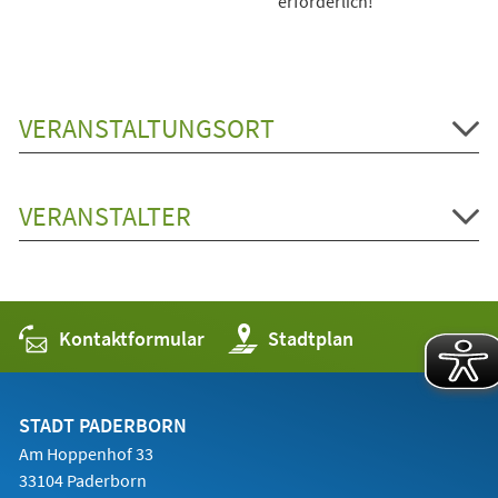
erforderlich!
VERANSTALTUNGSORT
VERANSTALTER
Kontaktformular
(Öffnet
Stadtplan
in
einem
neuen
Tab)
STADT PADERBORN
Am Hoppenhof 33
33104 Paderborn