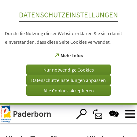
Inhalt anspringen
DATENSCHUTZEINSTELLUNGEN
Durch die Nutzung dieser Website erklären Sie sich damit
einverstanden, dass diese Seite Cookies verwendet.
(Öffnet
Mehr Infos
in
einem
Nur notwendige Cookies
neuen
Tab)
Datenschutzeinstellungen anpassen
Alle Cookies akzeptieren
Visuelle
Paderborn
Assistenzsoftware
öffnen.