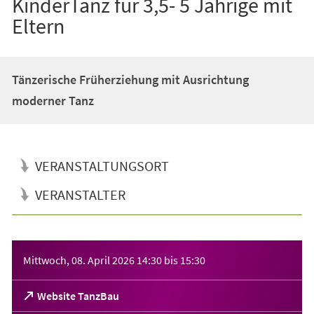
KinderTanz für 3,5- 5 Jährige mit
Eltern
Tänzerische Früherziehung mit Ausrichtung
moderner Tanz
VERANSTALTUNGSORT
VERANSTALTER
Veranstaltungsinformationen
Mittwoch, 08. April 2026
14:30
bis
15:30
(Öffnet
Website TanzBau
in