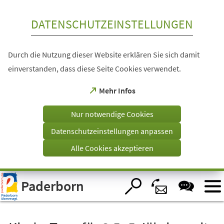
Inhalt anspringen
DATENSCHUTZEINSTELLUNGEN
Durch die Nutzung dieser Website erklären Sie sich damit
einverstanden, dass diese Seite Cookies verwendet.
(Öffnet
Mehr Infos
in
einem
Nur notwendige Cookies
neuen
Tab)
Datenschutzeinstellungen anpassen
Alle Cookies akzeptieren
Visuelle
Paderborn
Assistenzsoftware
öffnen.