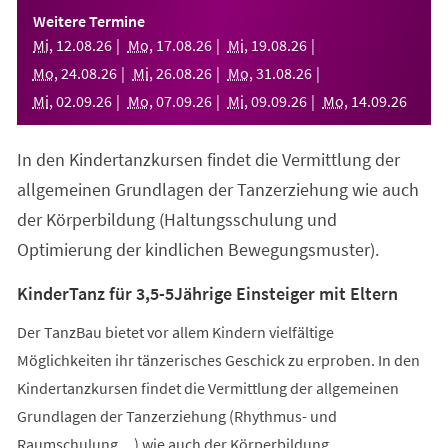
einem
Weitere Termine
neuen
Mi
,
12
.
08
.
26
Mo
,
17
.
08
.
26
Mi
,
19
.
08
.
26
Tab)
Mo
,
24
.
08
.
26
Mi
,
26
.
08
.
26
Mo
,
31
.
08
.
26
Mi
,
02
.
09
.
26
Mo
,
07
.
09
.
26
Mi
,
09
.
09
.
26
Mo
,
14
.
09
.
26
In den Kindertanzkursen findet die Vermittlung der
allgemeinen Grundlagen der Tanzerziehung wie auch
der Körperbildung (Haltungsschulung und
Optimierung der kindlichen Bewegungsmuster).
KinderTanz für 3,5-5Jährige Einsteiger mit Eltern
Der TanzBau bietet vor allem Kindern vielfältige
Möglichkeiten ihr tänzerisches Geschick zu erproben. In den
Kindertanzkursen findet die Vermittlung der allgemeinen
Grundlagen der Tanzerziehung (Rhythmus- und
Raumschulung,...) wie auch der Körperbildung