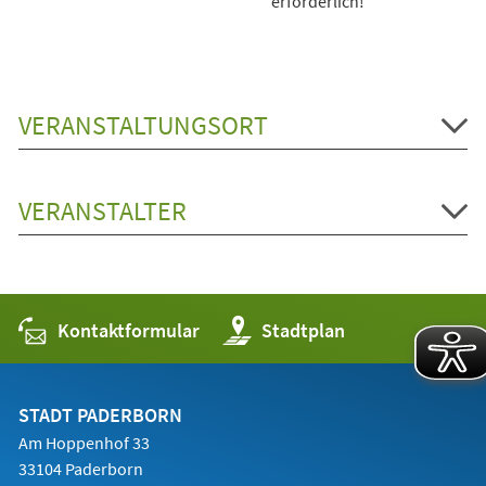
erforderlich!
VERANSTALTUNGSORT
VERANSTALTER
Kontaktformular
(Öffnet
Stadtplan
in
einem
neuen
Tab)
STADT PADERBORN
Am Hoppenhof 33
33104 Paderborn