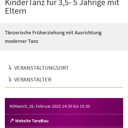
KinderTanz für 3,5- 5 Jährige mit
Eltern
Tänzerische Früherziehung mit Ausrichtung
moderner Tanz
VERANSTALTUNGSORT
VERANSTALTER
Veranstaltungsinformationen
Mittwoch, 26. Februar 2025
14:30
bis
15:30
(Öffnet
Website TanzBau
in