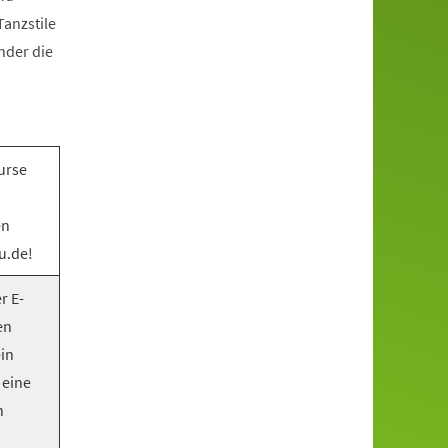
anzstile
nder die
urse
en
u.de!
r E-
en
ein
 eine
n