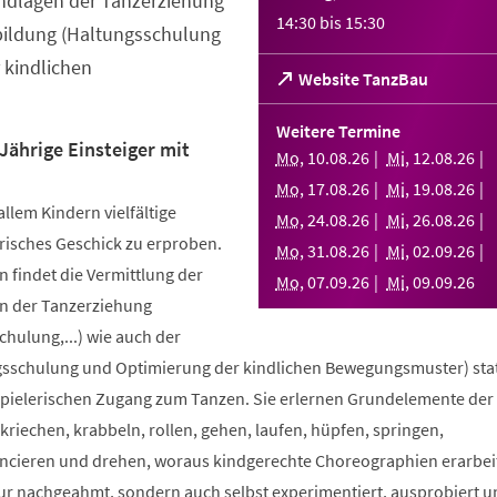
ndlagen der Tanzerziehung
14:30
bis
15:30
bildung (Haltungsschulung
 kindlichen
(Öffnet
Website TanzBau
in
einem
Weitere Termine
neuen
Jährige Einsteiger mit
Mo
,
10
.
08
.
26
Mi
,
12
.
08
.
26
Tab)
Mo
,
17
.
08
.
26
Mi
,
19
.
08
.
26
allem Kindern vielfältige
Mo
,
24
.
08
.
26
Mi
,
26
.
08
.
26
risches Geschick zu erproben.
Mo
,
31
.
08
.
26
Mi
,
02
.
09
.
26
 findet die Vermittlung der
Mo
,
07
.
09
.
26
Mi
,
09
.
09
.
26
n der Tanzerziehung
ulung,...) wie auch der
sschulung und Optimierung der kindlichen Bewegungsmuster) stat
spielerischen Zugang zum Tanzen. Sie erlernen Grundelemente der
riechen, krabbeln, rollen, gehen, laufen, hüpfen, springen,
ncieren und drehen, woraus kindgerechte Choreographien erarbei
nur nachgeahmt, sondern auch selbst experimentiert, ausprobiert u