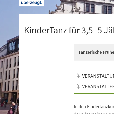
+
1
KinderTanz für 3,5- 5 Jä
Tänzerische Früh
VERANSTALTU
VERANSTALTE
In den Kindertanzkur
Veranstaltungsinformationen