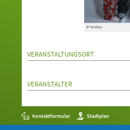
© Tanzbau
VERANSTALTUNGSORT
VERANSTALTER
Kontaktformular
(Öffnet
Stadtplan
in
einem