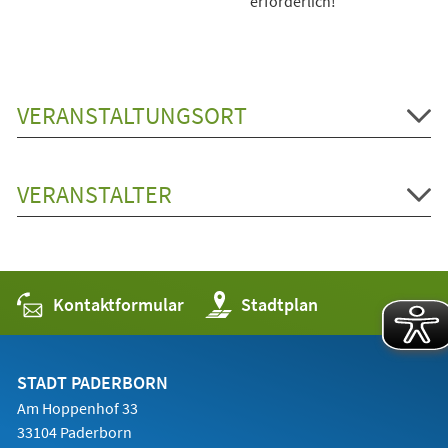
erforderlich!
VERANSTALTUNGSORT
VERANSTALTER
Kontaktformular
(Öffnet
Stadtplan
in
einem
neuen
Tab)
STADT PADERBORN
Am Hoppenhof 33
33104 Paderborn