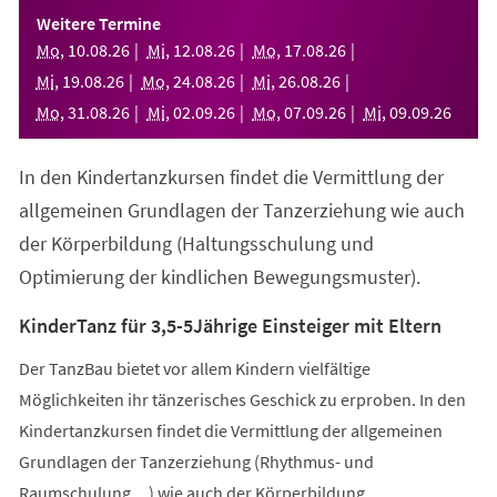
einem
Weitere Termine
neuen
Mo
,
10
.
08
.
26
Mi
,
12
.
08
.
26
Mo
,
17
.
08
.
26
Tab)
Mi
,
19
.
08
.
26
Mo
,
24
.
08
.
26
Mi
,
26
.
08
.
26
Mo
,
31
.
08
.
26
Mi
,
02
.
09
.
26
Mo
,
07
.
09
.
26
Mi
,
09
.
09
.
26
In den Kindertanzkursen findet die Vermittlung der
allgemeinen Grundlagen der Tanzerziehung wie auch
der Körperbildung (Haltungsschulung und
Optimierung der kindlichen Bewegungsmuster).
KinderTanz für 3,5-5Jährige Einsteiger mit Eltern
Der TanzBau bietet vor allem Kindern vielfältige
Möglichkeiten ihr tänzerisches Geschick zu erproben. In den
Kindertanzkursen findet die Vermittlung der allgemeinen
Grundlagen der Tanzerziehung (Rhythmus- und
Raumschulung,...) wie auch der Körperbildung