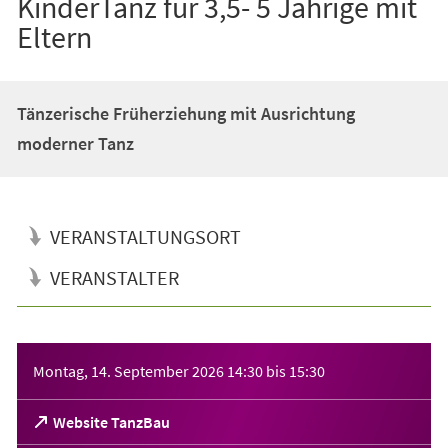
KinderTanz für 3,5- 5 Jährige mit
Eltern
Tänzerische Früherziehung mit Ausrichtung
moderner Tanz
VERANSTALTUNGSORT
VERANSTALTER
Veranstaltungsinformationen
Montag, 14. September 2026
14:30
bis
15:30
(Öffnet
Website TanzBau
in