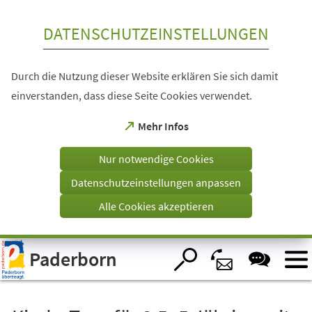
Inhalt anspringen
DATENSCHUTZEINSTELLUNGEN
Durch die Nutzung dieser Website erklären Sie sich damit
einverstanden, dass diese Seite Cookies verwendet.
(Öffnet
Mehr Infos
in
einem
Nur notwendige Cookies
neuen
Tab)
Datenschutzeinstellungen anpassen
Alle Cookies akzeptieren
Visuelle
Paderborn
Assistenzsoftware
öffnen.