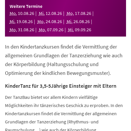
einem
Weitere Termine
neuen
Mo
,
10
.
08
.
26
Mi
,
12
.
08
.
26
Mo
,
17
.
08
.
26
Tab)
Mi
,
19
.
08
.
26
Mo
,
24
.
08
.
26
Mi
,
26
.
08
.
26
Mo
,
31
.
08
.
26
Mo
,
07
.
09
.
26
Mi
,
09
.
09
.
26
In den Kindertanzkursen findet die Vermittlung der
allgemeinen Grundlagen der Tanzerziehung wie auch
der Körperbildung (Haltungsschulung und
Optimierung der kindlichen Bewegungsmuster).
KinderTanz für 3,5-5Jährige Einsteiger mit Eltern
Der TanzBau bietet vor allem Kindern vielfältige
Möglichkeiten ihr tänzerisches Geschick zu erproben. In den
Kindertanzkursen findet die Vermittlung der allgemeinen
Grundlagen der Tanzerziehung (Rhythmus- und
Raumschulung,...) wie auch der Körperbildung