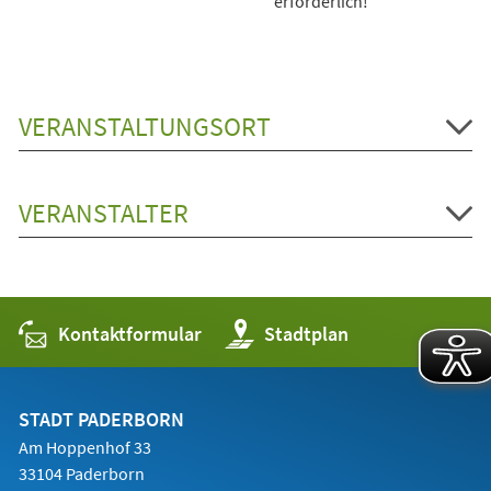
erforderlich!
VERANSTALTUNGSORT
VERANSTALTER
Kontaktformular
(Öffnet
Stadtplan
in
einem
neuen
Tab)
STADT PADERBORN
Am Hoppenhof 33
33104 Paderborn