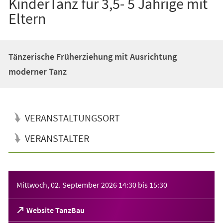
KinderTanz für 3,5- 5 Jährige mit
Eltern
Tänzerische Früherziehung mit Ausrichtung
moderner Tanz
VERANSTALTUNGSORT
VERANSTALTER
Veranstaltungsinformationen
Mittwoch, 02. September 2026
14:30
bis
15:30
(Öffnet
Website TanzBau
in