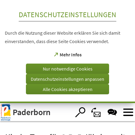
Inhalt anspringen
DATENSCHUTZEINSTELLUNGEN
Durch die Nutzung dieser Website erklären Sie sich damit
einverstanden, dass diese Seite Cookies verwendet.
(Öffnet
Mehr Infos
in
einem
Nur notwendige Cookies
neuen
Tab)
Datenschutzeinstellungen anpassen
Alle Cookies akzeptieren
Visuelle
Paderborn
Assistenzsoftware
öffnen.