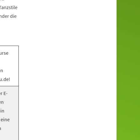
anzstile
nder die
urse
en
u.de!
r E-
en
ein
 eine
n