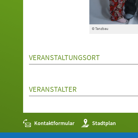
© Tanzbau
VERANSTALTUNGSORT
VERANSTALTER
Kontaktformular
(Öffnet
Stadtplan
in
einem