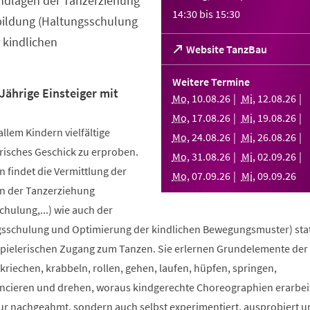
ndlagen der Tanzerziehung
14:30
bis
15:30
bildung (Haltungsschulung
 kindlichen
(Öffnet
Website TanzBau
in
einem
Weitere Termine
neuen
Jährige Einsteiger mit
Mo
,
10
.
08
.
26
Mi
,
12
.
08
.
26
Tab)
Mo
,
17
.
08
.
26
Mi
,
19
.
08
.
26
allem Kindern vielfältige
Mo
,
24
.
08
.
26
Mi
,
26
.
08
.
26
risches Geschick zu erproben.
Mo
,
31
.
08
.
26
Mi
,
02
.
09
.
26
 findet die Vermittlung der
Mo
,
07
.
09
.
26
Mi
,
09
.
09
.
26
n der Tanzerziehung
ulung,...) wie auch der
sschulung und Optimierung der kindlichen Bewegungsmuster) stat
spielerischen Zugang zum Tanzen. Sie erlernen Grundelemente der
riechen, krabbeln, rollen, gehen, laufen, hüpfen, springen,
ncieren und drehen, woraus kindgerechte Choreographien erarbei
nur nachgeahmt, sondern auch selbst experimentiert, ausprobiert u