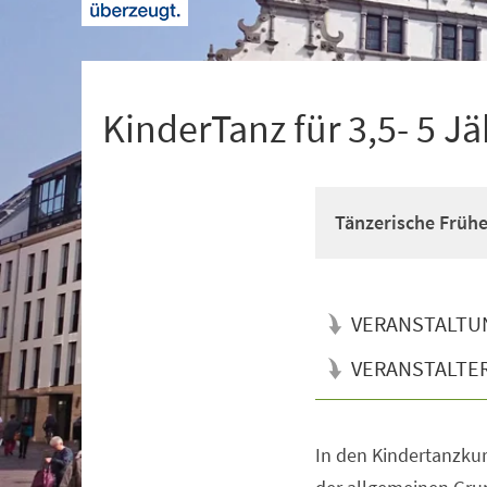
+
1
KinderTanz für 3,5- 5 Jä
Tänzerische Früh
VERANSTALTU
VERANSTALTE
In den Kindertanzkur
Veranstaltungsinformationen