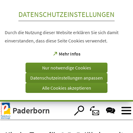
Inhalt anspringen
DATENSCHUTZEINSTELLUNGEN
Durch die Nutzung dieser Website erklären Sie sich damit
einverstanden, dass diese Seite Cookies verwendet.
(Öffnet
Mehr Infos
in
einem
Nur notwendige Cookies
neuen
Tab)
Datenschutzeinstellungen anpassen
Alle Cookies akzeptieren
Visuelle
Paderborn
Assistenzsoftware
öffnen.