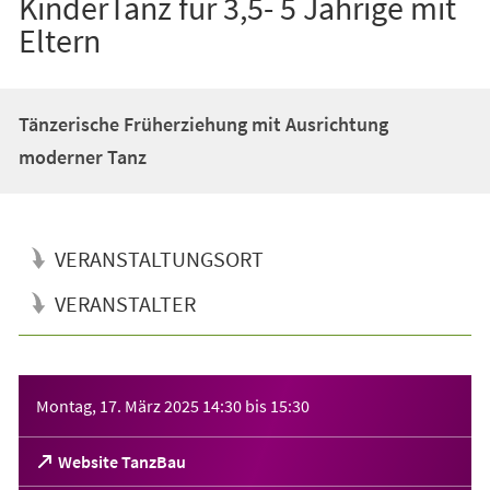
KinderTanz für 3,5- 5 Jährige mit
Eltern
Tänzerische Früherziehung mit Ausrichtung
moderner Tanz
VERANSTALTUNGSORT
VERANSTALTER
Veranstaltungsinformationen
Montag, 17. März 2025
14:30
bis
15:30
(Öffnet
Website TanzBau
in