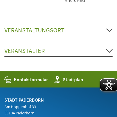
erforderlich!
VERANSTALTUNGSORT
VERANSTALTER
Kontaktformular
(Öffnet
Stadtplan
in
einem
neuen
Tab)
STADT PADERBORN
Am Hoppenhof 33
33104 Paderborn