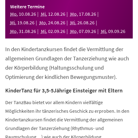
einem
Weitere Termine
neuen
Mo
,
10
.
08
.
26
Mi
,
12
.
08
.
26
Mo
,
17
.
08
.
26
Tab)
Mi
,
19
.
08
.
26
Mo
,
24
.
08
.
26
Mi
,
26
.
08
.
26
Mo
,
31
.
08
.
26
Mi
,
02
.
09
.
26
Mo
,
07
.
09
.
26
Mi
,
09
.
09
.
26
In den Kindertanzkursen findet die Vermittlung der
allgemeinen Grundlagen der Tanzerziehung wie auch
der Körperbildung (Haltungsschulung und
Optimierung der kindlichen Bewegungsmuster).
KinderTanz für 3,5-5Jährige Einsteiger mit Eltern
Der TanzBau bietet vor allem Kindern vielfältige
Möglichkeiten ihr tänzerisches Geschick zu erproben. In den
Kindertanzkursen findet die Vermittlung der allgemeinen
Grundlagen der Tanzerziehung (Rhythmus- und
Raumschulung,...) wie auch der Körperbildung