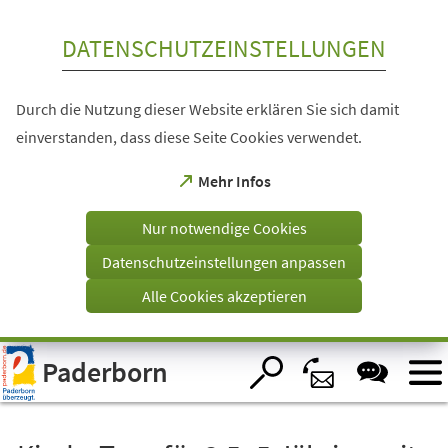
Inhalt anspringen
DATENSCHUTZEINSTELLUNGEN
Durch die Nutzung dieser Website erklären Sie sich damit
einverstanden, dass diese Seite Cookies verwendet.
(Öffnet
Mehr Infos
in
einem
Nur notwendige Cookies
neuen
Tab)
Datenschutzeinstellungen anpassen
Alle Cookies akzeptieren
Visuelle
Paderborn
Assistenzsoftware
öffnen.