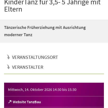
KinderTanz für 3,5- 5 Jährige mit
Eltern
Tänzerische Früherziehung mit Ausrichtung
moderner Tanz
VERANSTALTUNGSORT
VERANSTALTER
Veranstaltungsinformationen
Mittwoch, 14. Oktober 2026
14:30
bis
15:30
(Öffnet
Website TanzBau
in