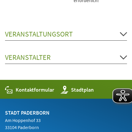
erforderlich!
VERANSTALTUNGSORT
VERANSTALTER
Kontaktformular
(Öffnet
Stadtplan
in
einem
neuen
Tab)
STADT PADERBORN
Am Hoppenhof 33
33104 Paderborn