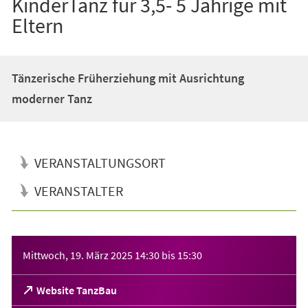
KinderTanz für 3,5- 5 Jährige mit
Eltern
Tänzerische Früherziehung mit Ausrichtung
moderner Tanz
VERANSTALTUNGSORT
VERANSTALTER
Veranstaltungsinformationen
Mittwoch, 19. März 2025
14:30
bis
15:30
(Öffnet
Website TanzBau
in