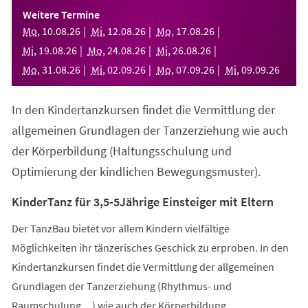
einem
Weitere Termine
neuen
Mo
,
10
.
08
.
26
Mi
,
12
.
08
.
26
Mo
,
17
.
08
.
26
Tab)
Mi
,
19
.
08
.
26
Mo
,
24
.
08
.
26
Mi
,
26
.
08
.
26
Mo
,
31
.
08
.
26
Mi
,
02
.
09
.
26
Mo
,
07
.
09
.
26
Mi
,
09
.
09
.
26
In den Kindertanzkursen findet die Vermittlung der
allgemeinen Grundlagen der Tanzerziehung wie auch
der Körperbildung (Haltungsschulung und
Optimierung der kindlichen Bewegungsmuster).
KinderTanz für 3,5-5Jährige Einsteiger mit Eltern
Der TanzBau bietet vor allem Kindern vielfältige
Möglichkeiten ihr tänzerisches Geschick zu erproben. In den
Kindertanzkursen findet die Vermittlung der allgemeinen
Grundlagen der Tanzerziehung (Rhythmus- und
Raumschulung,...) wie auch der Körperbildung