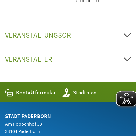
erforderlich!
VERANSTALTUNGSORT
VERANSTALTER
Kontaktformular
(Öffnet
Stadtplan
in
einem
neuen
Tab)
STADT PADERBORN
Am Hoppenhof 33
33104 Paderborn