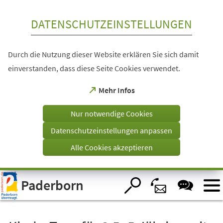
Inhalt anspringen
DATENSCHUTZEINSTELLUNGEN
Durch die Nutzung dieser Website erklären Sie sich damit
einverstanden, dass diese Seite Cookies verwendet.
(Öffnet
Mehr Infos
in
einem
Nur notwendige Cookies
neuen
Tab)
Datenschutzeinstellungen anpassen
Alle Cookies akzeptieren
Visuelle
Paderborn
Assistenzsoftware
öffnen.