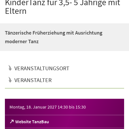
KinderTanz für 3,5- 5 Jährige mit
Eltern
Tänzerische Früherziehung mit Ausrichtung
moderner Tanz
VERANSTALTUNGSORT
VERANSTALTER
Veranstaltungsinformationen
Montag, 18. Januar 2027
14:30
bis
15:30
(Öffnet
Website TanzBau
in