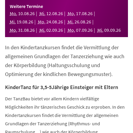
einem
Weitere Termine
neuen
Mo
,
10
.
08
.
26
Mi
,
12
.
08
.
26
Mo
,
17
.
08
.
26
Tab)
Mi
,
19
.
08
.
26
Mo
,
24
.
08
.
26
Mi
,
26
.
08
.
26
Mo
,
31
.
08
.
26
Mi
,
02
.
09
.
26
Mo
,
07
.
09
.
26
Mi
,
09
.
09
.
26
In den Kindertanzkursen findet die Vermittlung der
allgemeinen Grundlagen der Tanzerziehung wie auch
der Körperbildung (Haltungsschulung und
Optimierung der kindlichen Bewegungsmuster).
KinderTanz für 3,5-5Jährige Einsteiger mit Eltern
Der TanzBau bietet vor allem Kindern vielfältige
Möglichkeiten ihr tänzerisches Geschick zu erproben. In den
Kindertanzkursen findet die Vermittlung der allgemeinen
Grundlagen der Tanzerziehung (Rhythmus- und
Raumschulung,...) wie auch der Körperbildung