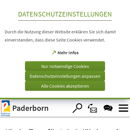
Inhalt anspringen
DATENSCHUTZEINSTELLUNGEN
Durch die Nutzung dieser Website erklären Sie sich damit
einverstanden, dass diese Seite Cookies verwendet.
(Öffnet
Mehr Infos
in
einem
Nur notwendige Cookies
neuen
Tab)
Datenschutzeinstellungen anpassen
Alle Cookies akzeptieren
Visuelle
Paderborn
Assistenzsoftware
öffnen.