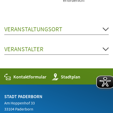
erforderlich!
VERANSTALTUNGSORT
VERANSTALTER
Kontaktformular
(Öffnet
Stadtplan
in
einem
neuen
Tab)
STADT PADERBORN
Am Hoppenhof 33
33104 Paderborn