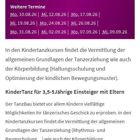
einem
Weitere Termine
neuen
Mo
,
10
.
08
.
26
Mi
,
12
.
08
.
26
Mo
,
17
.
08
.
26
Tab)
Mi
,
19
.
08
.
26
Mo
,
24
.
08
.
26
Mi
,
26
.
08
.
26
Mo
,
31
.
08
.
26
Mi
,
02
.
09
.
26
Mo
,
07
.
09
.
26
Mi
,
09
.
09
.
26
In den Kindertanzkursen findet die Vermittlung der
allgemeinen Grundlagen der Tanzerziehung wie auch
der Körperbildung (Haltungsschulung und
Optimierung der kindlichen Bewegungsmuster).
KinderTanz für 3,5-5Jährige Einsteiger mit Eltern
Der TanzBau bietet vor allem Kindern vielfältige
Möglichkeiten ihr tänzerisches Geschick zu erproben. In den
Kindertanzkursen findet die Vermittlung der allgemeinen
Grundlagen der Tanzerziehung (Rhythmus- und
Raumschulung,...) wie auch der Körperbildung