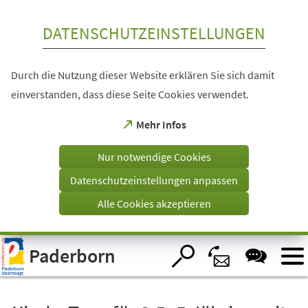
Inhalt anspringen
DATENSCHUTZEINSTELLUNGEN
Durch die Nutzung dieser Website erklären Sie sich damit
einverstanden, dass diese Seite Cookies verwendet.
(Öffnet
Mehr Infos
in
einem
Nur notwendige Cookies
neuen
Tab)
Datenschutzeinstellungen anpassen
Alle Cookies akzeptieren
Visuelle
Paderborn
Assistenzsoftware
öffnen.