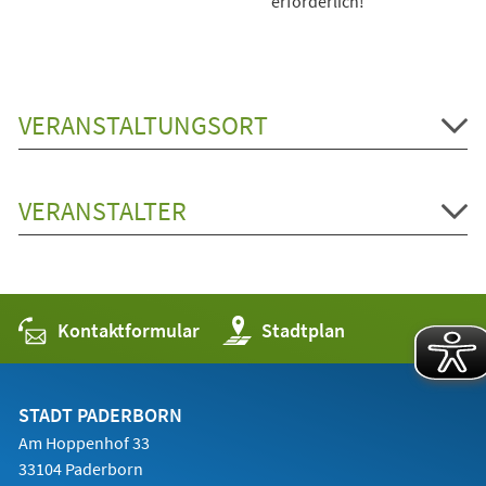
erforderlich!
VERANSTALTUNGSORT
VERANSTALTER
Kontaktformular
(Öffnet
Stadtplan
in
einem
neuen
Tab)
STADT PADERBORN
Am Hoppenhof 33
33104 Paderborn