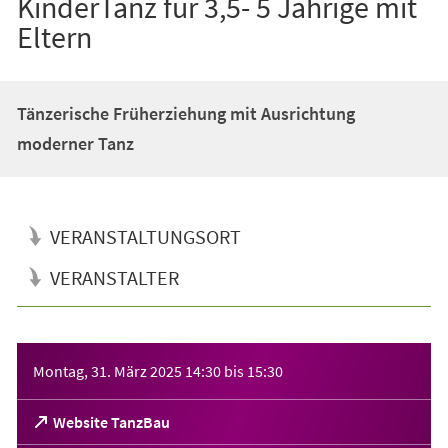
KinderTanz für 3,5- 5 Jährige mit
Eltern
Tänzerische Früherziehung mit Ausrichtung
moderner Tanz
VERANSTALTUNGSORT
VERANSTALTER
Veranstaltungsinformationen
Montag, 31. März 2025
14:30
bis
15:30
(Öffnet
Website TanzBau
in