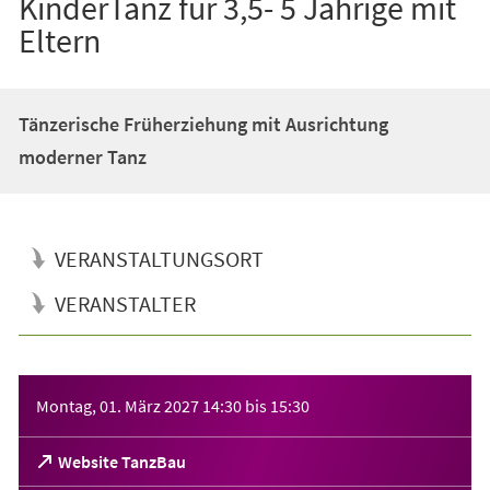
KinderTanz für 3,5- 5 Jährige mit
Eltern
Tänzerische Früherziehung mit Ausrichtung
moderner Tanz
VERANSTALTUNGSORT
VERANSTALTER
Veranstaltungsinformationen
Montag, 01. März 2027
14:30
bis
15:30
(Öffnet
Website TanzBau
in