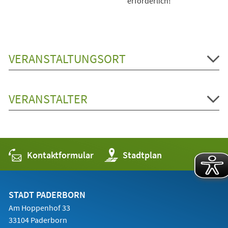
erforderlich!
VERANSTALTUNGSORT
VERANSTALTER
Kontaktformular
(Öffnet
Stadtplan
in
einem
neuen
Tab)
STADT PADERBORN
Am Hoppenhof 33
33104 Paderborn