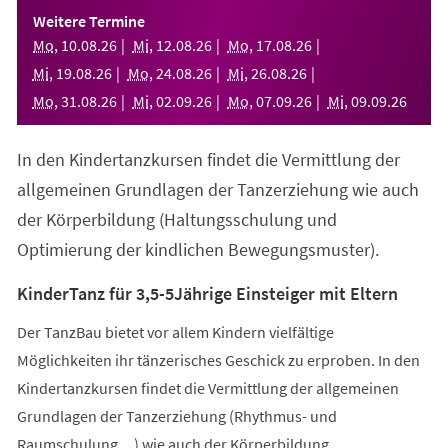
einem
Weitere Termine
neuen
Mo
,
10
.
08
.
26
Mi
,
12
.
08
.
26
Mo
,
17
.
08
.
26
Tab)
Mi
,
19
.
08
.
26
Mo
,
24
.
08
.
26
Mi
,
26
.
08
.
26
Mo
,
31
.
08
.
26
Mi
,
02
.
09
.
26
Mo
,
07
.
09
.
26
Mi
,
09
.
09
.
26
In den Kindertanzkursen findet die Vermittlung der
allgemeinen Grundlagen der Tanzerziehung wie auch
der Körperbildung (Haltungsschulung und
Optimierung der kindlichen Bewegungsmuster).
KinderTanz für 3,5-5Jährige Einsteiger mit Eltern
Der TanzBau bietet vor allem Kindern vielfältige
Möglichkeiten ihr tänzerisches Geschick zu erproben. In den
Kindertanzkursen findet die Vermittlung der allgemeinen
Grundlagen der Tanzerziehung (Rhythmus- und
Raumschulung,...) wie auch der Körperbildung