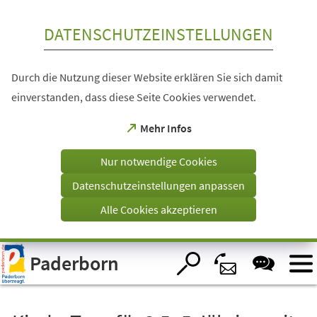
Inhalt anspringen
DATENSCHUTZEINSTELLUNGEN
Durch die Nutzung dieser Website erklären Sie sich damit
einverstanden, dass diese Seite Cookies verwendet.
(Öffnet
Mehr Infos
in
einem
Nur notwendige Cookies
neuen
Tab)
Datenschutzeinstellungen anpassen
Alle Cookies akzeptieren
Visuelle
Paderborn
Assistenzsoftware
öffnen.