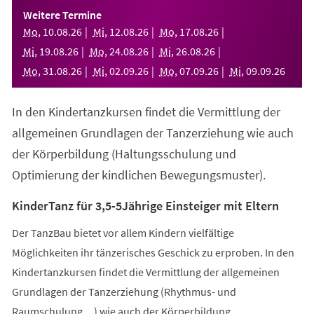
einem
Weitere Termine
neuen
Mo
,
10
.
08
.
26
Mi
,
12
.
08
.
26
Mo
,
17
.
08
.
26
Tab)
Mi
,
19
.
08
.
26
Mo
,
24
.
08
.
26
Mi
,
26
.
08
.
26
Mo
,
31
.
08
.
26
Mi
,
02
.
09
.
26
Mo
,
07
.
09
.
26
Mi
,
09
.
09
.
26
In den Kindertanzkursen findet die Vermittlung der
allgemeinen Grundlagen der Tanzerziehung wie auch
der Körperbildung (Haltungsschulung und
Optimierung der kindlichen Bewegungsmuster).
KinderTanz für 3,5-5Jährige Einsteiger mit Eltern
Der TanzBau bietet vor allem Kindern vielfältige
Möglichkeiten ihr tänzerisches Geschick zu erproben. In den
Kindertanzkursen findet die Vermittlung der allgemeinen
Grundlagen der Tanzerziehung (Rhythmus- und
Raumschulung,...) wie auch der Körperbildung