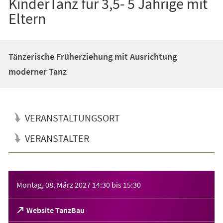
KinderTanz für 3,5- 5 Jährige mit
Eltern
Tänzerische Früherziehung mit Ausrichtung
moderner Tanz
VERANSTALTUNGSORT
VERANSTALTER
Veranstaltungsinformationen
Montag, 08. März 2027
14:30
bis
15:30
(Öffnet
Website TanzBau
in