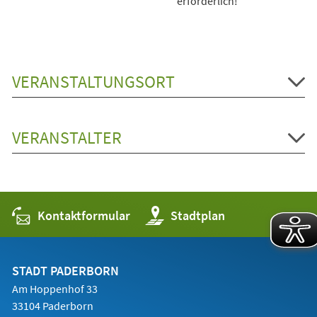
erforderlich!
VERANSTALTUNGSORT
VERANSTALTER
Kontaktformular
(Öffnet
Stadtplan
in
einem
neuen
Tab)
STADT PADERBORN
Am Hoppenhof 33
33104 Paderborn