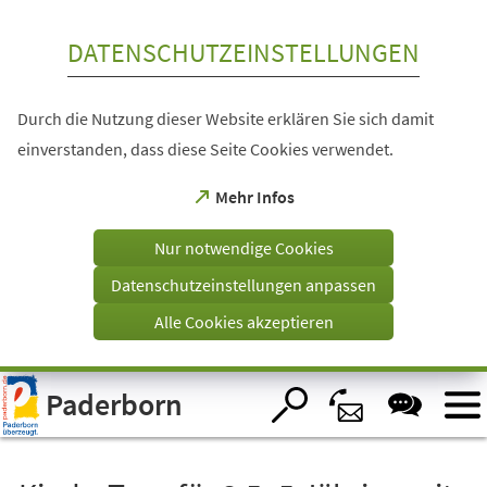
Inhalt anspringen
DATENSCHUTZEINSTELLUNGEN
Durch die Nutzung dieser Website erklären Sie sich damit
einverstanden, dass diese Seite Cookies verwendet.
(Öffnet
Mehr Infos
in
einem
Nur notwendige Cookies
neuen
Tab)
Datenschutzeinstellungen anpassen
Alle Cookies akzeptieren
Visuelle
Paderborn
Assistenzsoftware
öffnen.