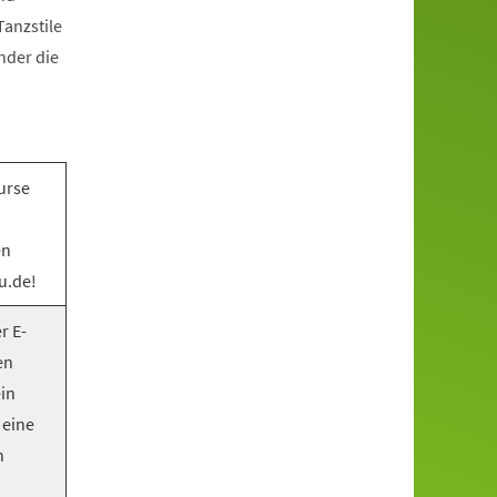
anzstile
nder die
urse
en
u.de!
r E-
en
ein
 eine
n