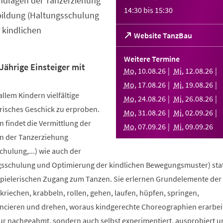
ndlagen der Tanzerziehung
14:30
bis
15:30
bildung (Haltungsschulung
 kindlichen
(Öffnet
Website TanzBau
in
einem
Weitere Termine
neuen
Jährige Einsteiger mit
Mo
,
10
.
08
.
26
Mi
,
12
.
08
.
26
Tab)
Mo
,
17
.
08
.
26
Mi
,
19
.
08
.
26
allem Kindern vielfältige
Mo
,
24
.
08
.
26
Mi
,
26
.
08
.
26
risches Geschick zu erproben.
Mo
,
31
.
08
.
26
Mi
,
02
.
09
.
26
 findet die Vermittlung der
Mo
,
07
.
09
.
26
Mi
,
09
.
09
.
26
n der Tanzerziehung
ulung,...) wie auch der
sschulung und Optimierung der kindlichen Bewegungsmuster) stat
spielerischen Zugang zum Tanzen. Sie erlernen Grundelemente der
riechen, krabbeln, rollen, gehen, laufen, hüpfen, springen,
ncieren und drehen, woraus kindgerechte Choreographien erarbei
nur nachgeahmt, sondern auch selbst experimentiert, ausprobiert u