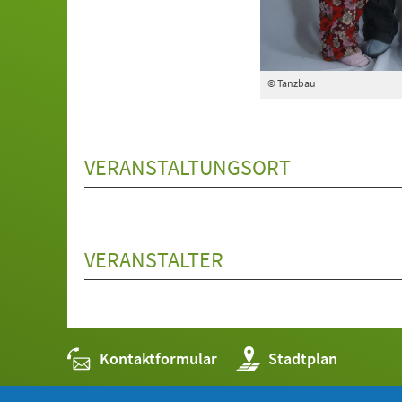
© Tanzbau
VERANSTALTUNGSORT
VERANSTALTER
Kontaktformular
(Öffnet
Stadtplan
in
einem