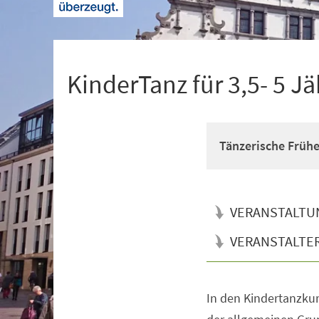
+
1
KinderTanz für 3,5- 5 Jä
Tänzerische Früh
VERANSTALTU
VERANSTALTE
In den Kindertanzkur
Veranstaltungsinformationen