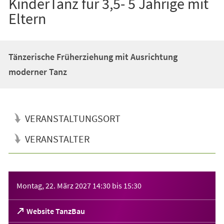
KinderTanz für 3,5- 5 Jährige mit
Eltern
Tänzerische Früherziehung mit Ausrichtung
moderner Tanz
VERANSTALTUNGSORT
VERANSTALTER
Veranstaltungsinformationen
Montag, 22. März 2027
14:30
bis
15:30
(Öffnet
Website TanzBau
in