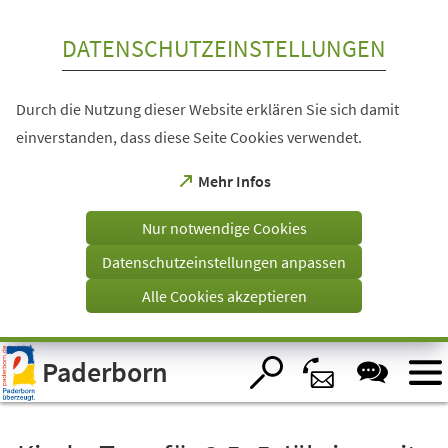
Inhalt anspringen
DATENSCHUTZEINSTELLUNGEN
Durch die Nutzung dieser Website erklären Sie sich damit
einverstanden, dass diese Seite Cookies verwendet.
(Öffnet
Mehr Infos
in
einem
Nur notwendige Cookies
neuen
Tab)
Datenschutzeinstellungen anpassen
Alle Cookies akzeptieren
Visuelle
Paderborn
Assistenzsoftware
öffnen.