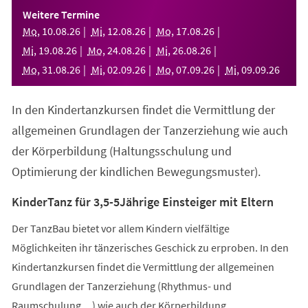
einem
Weitere Termine
neuen
Mo
,
10
.
08
.
26
Mi
,
12
.
08
.
26
Mo
,
17
.
08
.
26
Tab)
Mi
,
19
.
08
.
26
Mo
,
24
.
08
.
26
Mi
,
26
.
08
.
26
Mo
,
31
.
08
.
26
Mi
,
02
.
09
.
26
Mo
,
07
.
09
.
26
Mi
,
09
.
09
.
26
In den Kindertanzkursen findet die Vermittlung der
allgemeinen Grundlagen der Tanzerziehung wie auch
der Körperbildung (Haltungsschulung und
Optimierung der kindlichen Bewegungsmuster).
KinderTanz für 3,5-5Jährige Einsteiger mit Eltern
Der TanzBau bietet vor allem Kindern vielfältige
Möglichkeiten ihr tänzerisches Geschick zu erproben. In den
Kindertanzkursen findet die Vermittlung der allgemeinen
Grundlagen der Tanzerziehung (Rhythmus- und
Raumschulung,...) wie auch der Körperbildung