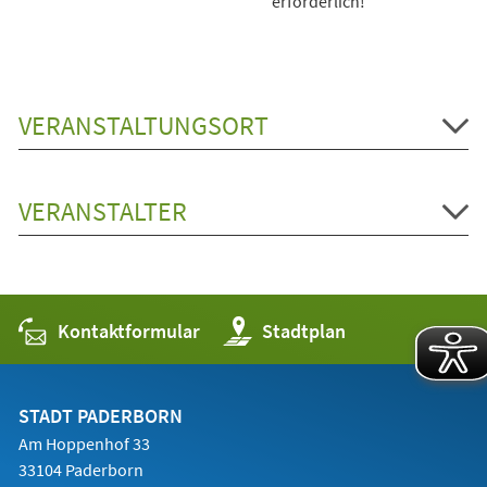
erforderlich!
VERANSTALTUNGSORT
VERANSTALTER
Kontaktformular
(Öffnet
Stadtplan
in
einem
neuen
Tab)
STADT PADERBORN
Am Hoppenhof 33
33104 Paderborn