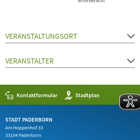
erforderlich!
VERANSTALTUNGSORT
VERANSTALTER
Kontaktformular
(Öffnet
Stadtplan
in
einem
neuen
Tab)
STADT PADERBORN
Am Hoppenhof 33
33104 Paderborn