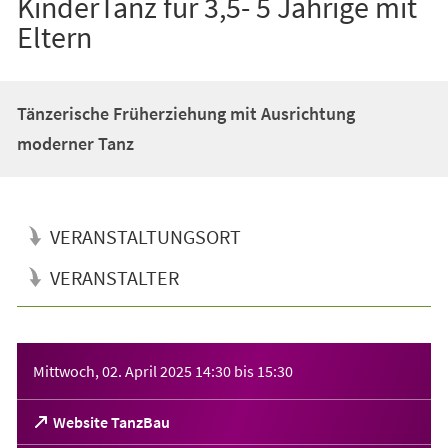
KinderTanz für 3,5- 5 Jährige mit
Eltern
Tänzerische Früherziehung mit Ausrichtung
moderner Tanz
VERANSTALTUNGSORT
VERANSTALTER
Veranstaltungsinformationen
Mittwoch, 02. April 2025
14:30
bis
15:30
(Öffnet
Website TanzBau
in