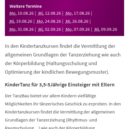
einem
Weitere Termine
neuen
Mo
,
10
.
08
.
26
Mi
,
12
.
08
.
26
Mo
,
17
.
08
.
26
Tab)
Mi
,
19
.
08
.
26
Mo
,
24
.
08
.
26
Mi
,
26
.
08
.
26
Mo
,
31
.
08
.
26
Mi
,
02
.
09
.
26
Mo
,
07
.
09
.
26
Mi
,
09
.
09
.
26
In den Kindertanzkursen findet die Vermittlung der
allgemeinen Grundlagen der Tanzerziehung wie auch
der Körperbildung (Haltungsschulung und
Optimierung der kindlichen Bewegungsmuster).
KinderTanz für 3,5-5Jährige Einsteiger mit Eltern
Der TanzBau bietet vor allem Kindern vielfältige
Möglichkeiten ihr tänzerisches Geschick zu erproben. In den
Kindertanzkursen findet die Vermittlung der allgemeinen
Grundlagen der Tanzerziehung (Rhythmus- und
Raumschulung,...) wie auch der Körperbildung