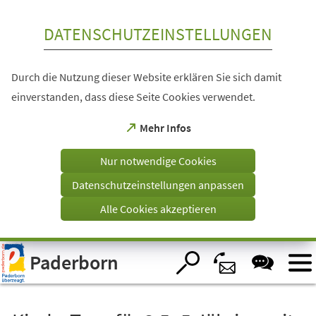
Inhalt anspringen
DATENSCHUTZEINSTELLUNGEN
Durch die Nutzung dieser Website erklären Sie sich damit
einverstanden, dass diese Seite Cookies verwendet.
(Öffnet
Mehr Infos
in
einem
Nur notwendige Cookies
neuen
Tab)
Datenschutzeinstellungen anpassen
Alle Cookies akzeptieren
Visuelle
Paderborn
Assistenzsoftware
öffnen.