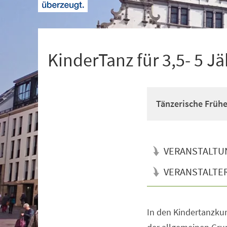
+
1
KinderTanz für 3,5- 5 Jä
Tänzerische Früh
VERANSTALTU
VERANSTALTE
In den Kindertanzkur
Veranstaltungsinformationen