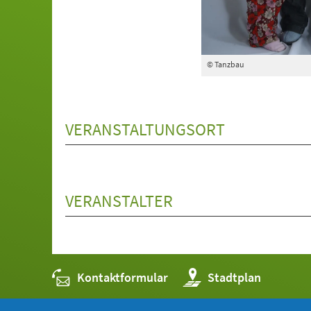
© Tanzbau
VERANSTALTUNGSORT
VERANSTALTER
Kontaktformular
(Öffnet
Stadtplan
in
einem