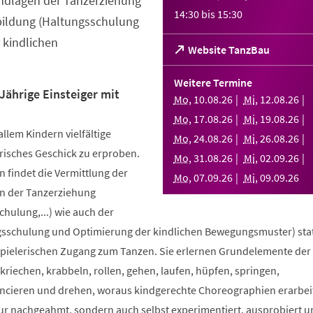
ndlagen der Tanzerziehung
14:30
bis
15:30
bildung (Haltungsschulung
 kindlichen
(Öffnet
Website TanzBau
in
einem
Weitere Termine
neuen
Jährige Einsteiger mit
Mo
,
10
.
08
.
26
Mi
,
12
.
08
.
26
Tab)
Mo
,
17
.
08
.
26
Mi
,
19
.
08
.
26
allem Kindern vielfältige
Mo
,
24
.
08
.
26
Mi
,
26
.
08
.
26
risches Geschick zu erproben.
Mo
,
31
.
08
.
26
Mi
,
02
.
09
.
26
 findet die Vermittlung der
Mo
,
07
.
09
.
26
Mi
,
09
.
09
.
26
n der Tanzerziehung
ulung,...) wie auch der
sschulung und Optimierung der kindlichen Bewegungsmuster) stat
spielerischen Zugang zum Tanzen. Sie erlernen Grundelemente der
riechen, krabbeln, rollen, gehen, laufen, hüpfen, springen,
ncieren und drehen, woraus kindgerechte Choreographien erarbei
nur nachgeahmt, sondern auch selbst experimentiert, ausprobiert u