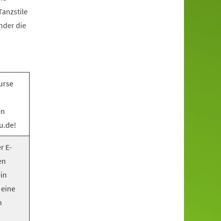
anzstile
nder die
urse
en
u.de!
r E-
en
ein
 eine
n