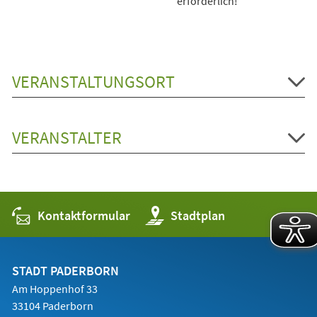
erforderlich!
VERANSTALTUNGSORT
VERANSTALTER
Kontaktformular
(Öffnet
Stadtplan
in
einem
neuen
Tab)
STADT PADERBORN
Am Hoppenhof 33
33104 Paderborn