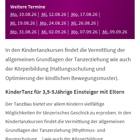
einem
Weitere Termine
neuen
Mo
,
10
.
08
.
26
Mi
,
12
.
08
.
26
Mo
,
17
.
08
.
26
Tab)
Mi
,
19
.
08
.
26
Mo
,
24
.
08
.
26
Mi
,
26
.
08
.
26
Mo
,
31
.
08
.
26
Mi
,
02
.
09
.
26
Mo
,
07
.
09
.
26
Mi
,
09
.
09
.
26
In den Kindertanzkursen findet die Vermittlung der
allgemeinen Grundlagen der Tanzerziehung wie auch
der Körperbildung (Haltungsschulung und
Optimierung der kindlichen Bewegungsmuster).
KinderTanz für 3,5-5Jährige Einsteiger mit Eltern
Der TanzBau bietet vor allem Kindern vielfältige
Möglichkeiten ihr tänzerisches Geschick zu erproben. In den
Kindertanzkursen findet die Vermittlung der allgemeinen
Grundlagen der Tanzerziehung (Rhythmus- und
Raumschulung,...) wie auch der Körperbildung