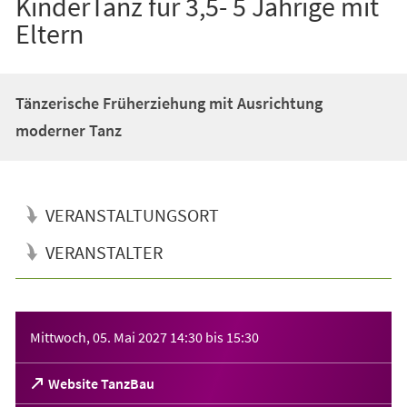
KinderTanz für 3,5- 5 Jährige mit
Eltern
Tänzerische Früherziehung mit Ausrichtung
moderner Tanz
VERANSTALTUNGSORT
VERANSTALTER
Veranstaltungsinformationen
Mittwoch, 05. Mai 2027
14:30
bis
15:30
(Öffnet
Website TanzBau
in