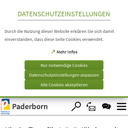
Inhalt anspringen
DATENSCHUTZEINSTELLUNGEN
Durch die Nutzung dieser Website erklären Sie sich damit
einverstanden, dass diese Seite Cookies verwendet.
(Öffnet
Mehr Infos
in
einem
Nur notwendige Cookies
neuen
Tab)
Datenschutzeinstellungen anpassen
Alle Cookies akzeptieren
Visuelle
Paderborn
Assistenzsoftware
öffnen.