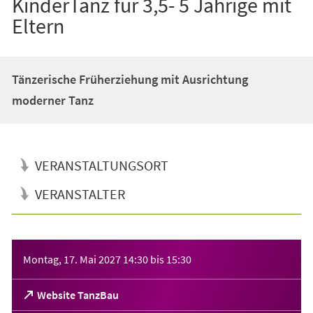
KinderTanz für 3,5- 5 Jährige mit
Eltern
Tänzerische Früherziehung mit Ausrichtung
moderner Tanz
VERANSTALTUNGSORT
VERANSTALTER
Veranstaltungsinformationen
Montag, 17. Mai 2027
14:30
bis
15:30
(Öffnet
Website TanzBau
in