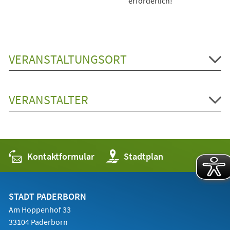
erforderlich!
VERANSTALTUNGSORT
VERANSTALTER
Kontaktformular
(Öffnet
Stadtplan
in
einem
neuen
Tab)
STADT PADERBORN
Am Hoppenhof 33
33104 Paderborn