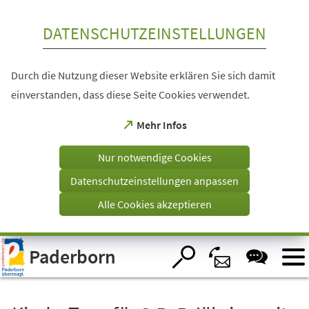
Inhalt anspringen
DATENSCHUTZEINSTELLUNGEN
Durch die Nutzung dieser Website erklären Sie sich damit
einverstanden, dass diese Seite Cookies verwendet.
(Öffnet
Mehr Infos
in
einem
Nur notwendige Cookies
neuen
Tab)
Datenschutzeinstellungen anpassen
Alle Cookies akzeptieren
Visuelle
Paderborn
Assistenzsoftware
öffnen.