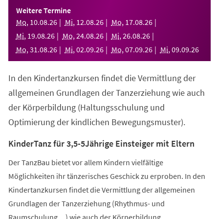
einem
Weitere Termine
neuen
Mo
,
10
.
08
.
26
Mi
,
12
.
08
.
26
Mo
,
17
.
08
.
26
Tab)
Mi
,
19
.
08
.
26
Mo
,
24
.
08
.
26
Mi
,
26
.
08
.
26
Mo
,
31
.
08
.
26
Mi
,
02
.
09
.
26
Mo
,
07
.
09
.
26
Mi
,
09
.
09
.
26
In den Kindertanzkursen findet die Vermittlung der
allgemeinen Grundlagen der Tanzerziehung wie auch
der Körperbildung (Haltungsschulung und
Optimierung der kindlichen Bewegungsmuster).
KinderTanz für 3,5-5Jährige Einsteiger mit Eltern
Der TanzBau bietet vor allem Kindern vielfältige
Möglichkeiten ihr tänzerisches Geschick zu erproben. In den
Kindertanzkursen findet die Vermittlung der allgemeinen
Grundlagen der Tanzerziehung (Rhythmus- und
Raumschulung,...) wie auch der Körperbildung