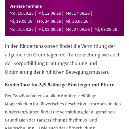
einem
Weitere Termine
neuen
Mo
,
10
.
08
.
26
Mi
,
12
.
08
.
26
Mo
,
17
.
08
.
26
Tab)
Mi
,
19
.
08
.
26
Mo
,
24
.
08
.
26
Mi
,
26
.
08
.
26
Mo
,
31
.
08
.
26
Mi
,
02
.
09
.
26
Mo
,
07
.
09
.
26
Mi
,
09
.
09
.
26
In den Kindertanzkursen findet die Vermittlung der
allgemeinen Grundlagen der Tanzerziehung wie auch
der Körperbildung (Haltungsschulung und
Optimierung der kindlichen Bewegungsmuster).
KinderTanz für 3,5-5Jährige Einsteiger mit Eltern
Der TanzBau bietet vor allem Kindern vielfältige
Möglichkeiten ihr tänzerisches Geschick zu erproben. In den
Kindertanzkursen findet die Vermittlung der allgemeinen
Grundlagen der Tanzerziehung (Rhythmus- und
Raumschulung,...) wie auch der Körperbildung