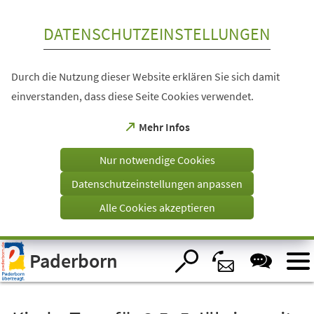
Inhalt anspringen
DATENSCHUTZEINSTELLUNGEN
Durch die Nutzung dieser Website erklären Sie sich damit
einverstanden, dass diese Seite Cookies verwendet.
(Öffnet
Mehr Infos
in
einem
Nur notwendige Cookies
neuen
Tab)
Datenschutzeinstellungen anpassen
Alle Cookies akzeptieren
Visuelle
Paderborn
Assistenzsoftware
öffnen.