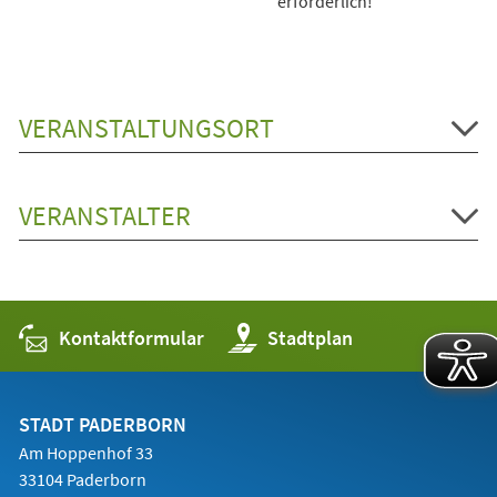
erforderlich!
VERANSTALTUNGSORT
VERANSTALTER
Kontaktformular
(Öffnet
Stadtplan
in
einem
neuen
Tab)
STADT PADERBORN
Am Hoppenhof 33
33104 Paderborn