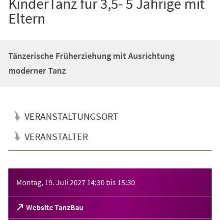
KinderTanz für 3,5- 5 Jährige mit
Eltern
Tänzerische Früherziehung mit Ausrichtung
moderner Tanz
VERANSTALTUNGSORT
VERANSTALTER
Veranstaltungsinformationen
Montag, 19. Juli 2027
14:30
bis
15:30
(Öffnet
Website TanzBau
in