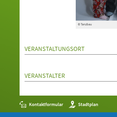
© Tanzbau
VERANSTALTUNGSORT
VERANSTALTER
Kontaktformular
(Öffnet
Stadtplan
in
einem