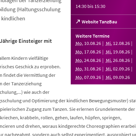
ndlagen der Tanzerziehung
14:30
bis
15:30
bildung (Haltungsschulung
 kindlichen
(Öffnet
Website TanzBau
in
einem
Weitere Termine
neuen
Jährige Einsteiger mit
Mo
,
10
.
08
.
26
Mi
,
12
.
08
.
26
Tab)
Mo
,
17
.
08
.
26
Mi
,
19
.
08
.
26
allem Kindern vielfältige
Mo
,
24
.
08
.
26
Mi
,
26
.
08
.
26
risches Geschick zu erproben.
Mo
,
31
.
08
.
26
Mi
,
02
.
09
.
26
 findet die Vermittlung der
Mo
,
07
.
09
.
26
Mi
,
09
.
09
.
26
n der Tanzerziehung
ulung,...) wie auch der
sschulung und Optimierung der kindlichen Bewegungsmuster) stat
spielerischen Zugang zum Tanzen. Sie erlernen Grundelemente der
riechen, krabbeln, rollen, gehen, laufen, hüpfen, springen,
ncieren und drehen, woraus kindgerechte Choreographien erarbei
nur nachgeahmt, sondern auch selbst experimentiert, ausprobiert u