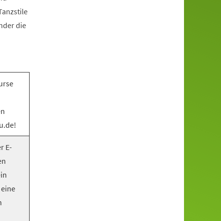
anzstile
nder die
urse
en
u.de!
r E-
en
ein
 eine
n