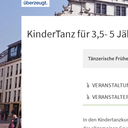
+
1
KinderTanz für 3,5- 5 Jä
Tänzerische Früh
VERANSTALTU
VERANSTALTE
In den Kindertanzkur
Veranstaltungsinformationen