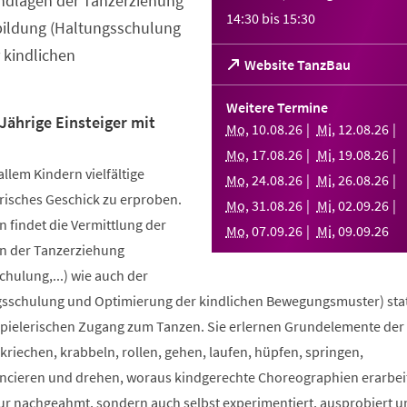
ndlagen der Tanzerziehung
14:30
bis
15:30
bildung (Haltungsschulung
 kindlichen
(Öffnet
Website TanzBau
in
einem
Weitere Termine
neuen
Jährige Einsteiger mit
Mo
,
10
.
08
.
26
Mi
,
12
.
08
.
26
Tab)
Mo
,
17
.
08
.
26
Mi
,
19
.
08
.
26
allem Kindern vielfältige
Mo
,
24
.
08
.
26
Mi
,
26
.
08
.
26
risches Geschick zu erproben.
Mo
,
31
.
08
.
26
Mi
,
02
.
09
.
26
 findet die Vermittlung der
Mo
,
07
.
09
.
26
Mi
,
09
.
09
.
26
n der Tanzerziehung
ulung,...) wie auch der
sschulung und Optimierung der kindlichen Bewegungsmuster) stat
spielerischen Zugang zum Tanzen. Sie erlernen Grundelemente der
riechen, krabbeln, rollen, gehen, laufen, hüpfen, springen,
ncieren und drehen, woraus kindgerechte Choreographien erarbei
nur nachgeahmt, sondern auch selbst experimentiert, ausprobiert u