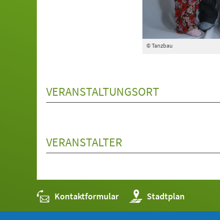
© Tanzbau
VERANSTALTUNGSORT
VERANSTALTER
Kontaktformular
(Öffnet
Stadtplan
in
einem