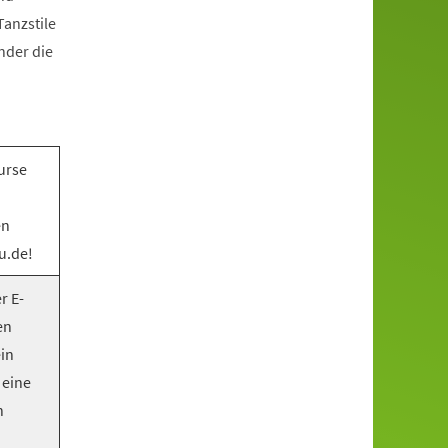
anzstile
nder die
urse
en
u.de!
r E-
en
ein
 eine
n