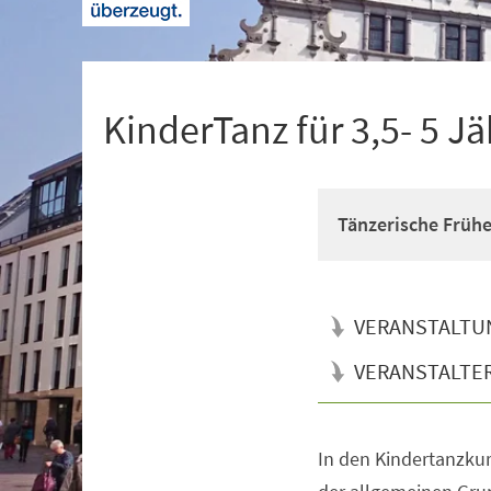
+
1
KinderTanz für 3,5- 5 Jä
Tänzerische Früh
VERANSTALTU
VERANSTALTE
In den Kindertanzkur
Veranstaltungsinformationen