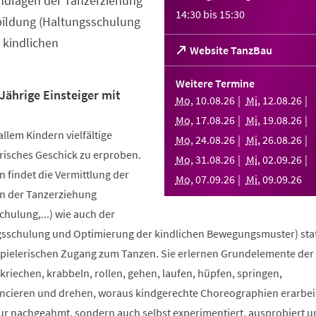
ndlagen der Tanzerziehung
14:30
bis
15:30
bildung (Haltungsschulung
 kindlichen
(Öffnet
Website TanzBau
in
einem
Weitere Termine
neuen
Jährige Einsteiger mit
Mo
,
10
.
08
.
26
Mi
,
12
.
08
.
26
Tab)
Mo
,
17
.
08
.
26
Mi
,
19
.
08
.
26
allem Kindern vielfältige
Mo
,
24
.
08
.
26
Mi
,
26
.
08
.
26
risches Geschick zu erproben.
Mo
,
31
.
08
.
26
Mi
,
02
.
09
.
26
 findet die Vermittlung der
Mo
,
07
.
09
.
26
Mi
,
09
.
09
.
26
n der Tanzerziehung
ulung,...) wie auch der
sschulung und Optimierung der kindlichen Bewegungsmuster) stat
spielerischen Zugang zum Tanzen. Sie erlernen Grundelemente der
riechen, krabbeln, rollen, gehen, laufen, hüpfen, springen,
ncieren und drehen, woraus kindgerechte Choreographien erarbei
nur nachgeahmt, sondern auch selbst experimentiert, ausprobiert u