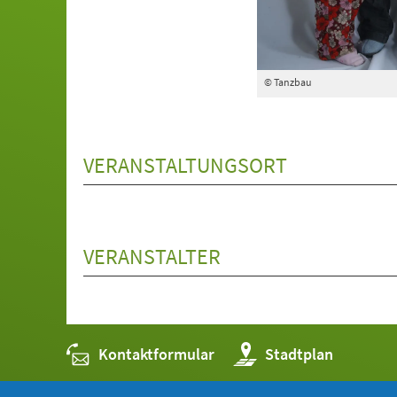
© Tanzbau
VERANSTALTUNGSORT
VERANSTALTER
Kontaktformular
(Öffnet
Stadtplan
in
einem