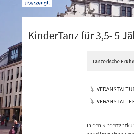
+
1
KinderTanz für 3,5- 5 Jä
Tänzerische Früh
VERANSTALTU
VERANSTALTE
In den Kindertanzkur
Veranstaltungsinformationen