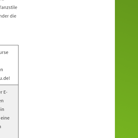
anzstile
nder die
urse
en
u.de!
r E-
en
ein
 eine
n