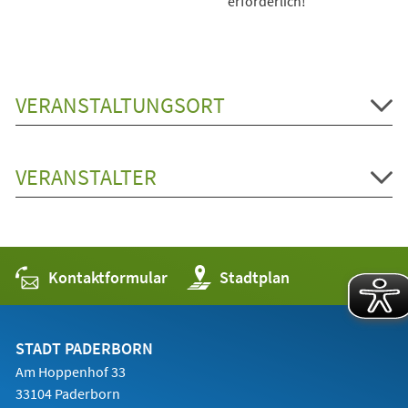
erforderlich!
VERANSTALTUNGSORT
VERANSTALTER
Kontaktformular
(Öffnet
Stadtplan
in
einem
neuen
Tab)
STADT PADERBORN
Am Hoppenhof 33
33104 Paderborn