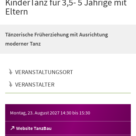
KinderTanz für 3,5- 5 Jährige mit
Eltern
Tänzerische Früherziehung mit Ausrichtung
moderner Tanz
VERANSTALTUNGSORT
VERANSTALTER
Veranstaltungsinformationen
Montag, 23. August 2027
14:30
bis
15:30
(Öffnet
Website TanzBau
in