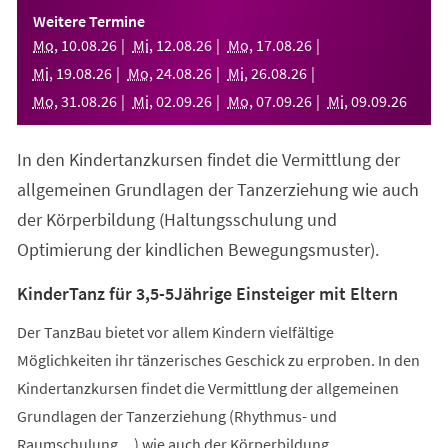
einem
Weitere Termine
neuen
Mo
,
10
.
08
.
26
Mi
,
12
.
08
.
26
Mo
,
17
.
08
.
26
Tab)
Mi
,
19
.
08
.
26
Mo
,
24
.
08
.
26
Mi
,
26
.
08
.
26
Mo
,
31
.
08
.
26
Mi
,
02
.
09
.
26
Mo
,
07
.
09
.
26
Mi
,
09
.
09
.
26
In den Kindertanzkursen findet die Vermittlung der
allgemeinen Grundlagen der Tanzerziehung wie auch
der Körperbildung (Haltungsschulung und
Optimierung der kindlichen Bewegungsmuster).
KinderTanz für 3,5-5Jährige Einsteiger mit Eltern
Der TanzBau bietet vor allem Kindern vielfältige
Möglichkeiten ihr tänzerisches Geschick zu erproben. In den
Kindertanzkursen findet die Vermittlung der allgemeinen
Grundlagen der Tanzerziehung (Rhythmus- und
Raumschulung,...) wie auch der Körperbildung