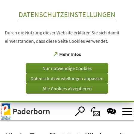
Inhalt anspringen
DATENSCHUTZEINSTELLUNGEN
Durch die Nutzung dieser Website erklären Sie sich damit
einverstanden, dass diese Seite Cookies verwendet.
(Öffnet
Mehr Infos
in
einem
Nur notwendige Cookies
neuen
Tab)
Datenschutzeinstellungen anpassen
Alle Cookies akzeptieren
Visuelle
Paderborn
Assistenzsoftware
öffnen.