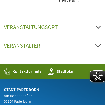
erforderlich!
VERANSTALTUNGSORT
VERANSTALTER
Kontaktformular
(Öffnet
Stadtplan
in
einem
neuen
Tab)
STADT PADERBORN
Am Hoppenhof 33
33104 Paderborn