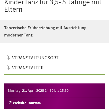
KinderTanz für 3,5- 5 Jährige mit
Eltern
Tänzerische Früherziehung mit Ausrichtung
moderner Tanz
VERANSTALTUNGSORT
VERANSTALTER
Veranstaltungsinformationen
Montag, 21. April 2025
14:30
bis
15:30
(Öffnet
Website TanzBau
in