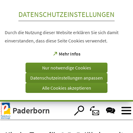
Inhalt anspringen
DATENSCHUTZEINSTELLUNGEN
Durch die Nutzung dieser Website erklären Sie sich damit
einverstanden, dass diese Seite Cookies verwendet.
(Öffnet
Mehr Infos
in
einem
Nur notwendige Cookies
neuen
Tab)
Datenschutzeinstellungen anpassen
Alle Cookies akzeptieren
Visuelle
Paderborn
Assistenzsoftware
öffnen.