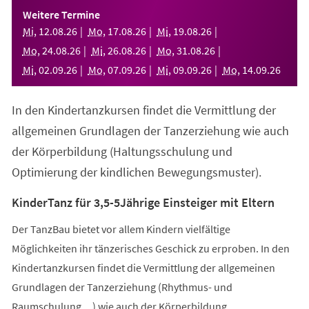
einem
Weitere Termine
neuen
Mi
,
12
.
08
.
26
Mo
,
17
.
08
.
26
Mi
,
19
.
08
.
26
Tab)
Mo
,
24
.
08
.
26
Mi
,
26
.
08
.
26
Mo
,
31
.
08
.
26
Mi
,
02
.
09
.
26
Mo
,
07
.
09
.
26
Mi
,
09
.
09
.
26
Mo
,
14
.
09
.
26
In den Kindertanzkursen findet die Vermittlung der
allgemeinen Grundlagen der Tanzerziehung wie auch
der Körperbildung (Haltungsschulung und
Optimierung der kindlichen Bewegungsmuster).
KinderTanz für 3,5-5Jährige Einsteiger mit Eltern
Der TanzBau bietet vor allem Kindern vielfältige
Möglichkeiten ihr tänzerisches Geschick zu erproben. In den
Kindertanzkursen findet die Vermittlung der allgemeinen
Grundlagen der Tanzerziehung (Rhythmus- und
Raumschulung,...) wie auch der Körperbildung