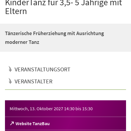
KinderTanz für 3,5- 5 Jährige mit
Eltern
Tänzerische Früherziehung mit Ausrichtung
moderner Tanz
VERANSTALTUNGSORT
VERANSTALTER
Veranstaltungsinformationen
Mittwoch, 13. Oktober 2027
14:30
bis
15:30
(Öffnet
Website TanzBau
in