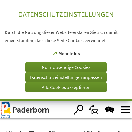
Inhalt anspringen
DATENSCHUTZEINSTELLUNGEN
Durch die Nutzung dieser Website erklären Sie sich damit
einverstanden, dass diese Seite Cookies verwendet.
(Öffnet
Mehr Infos
in
einem
Nur notwendige Cookies
neuen
Tab)
Datenschutzeinstellungen anpassen
Alle Cookies akzeptieren
Visuelle
Paderborn
Assistenzsoftware
öffnen.