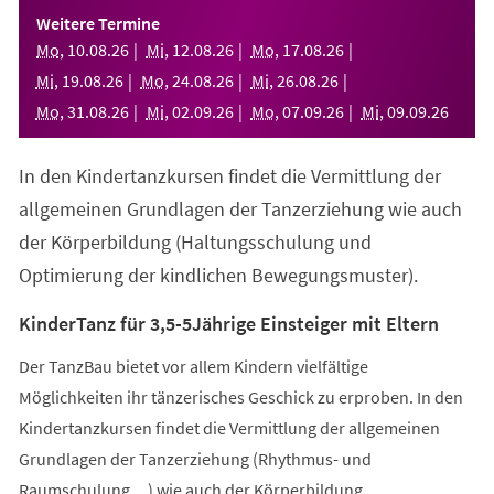
einem
Weitere Termine
neuen
Mo
,
10
.
08
.
26
Mi
,
12
.
08
.
26
Mo
,
17
.
08
.
26
Tab)
Mi
,
19
.
08
.
26
Mo
,
24
.
08
.
26
Mi
,
26
.
08
.
26
Mo
,
31
.
08
.
26
Mi
,
02
.
09
.
26
Mo
,
07
.
09
.
26
Mi
,
09
.
09
.
26
In den Kindertanzkursen findet die Vermittlung der
allgemeinen Grundlagen der Tanzerziehung wie auch
der Körperbildung (Haltungsschulung und
Optimierung der kindlichen Bewegungsmuster).
KinderTanz für 3,5-5Jährige Einsteiger mit Eltern
Der TanzBau bietet vor allem Kindern vielfältige
Möglichkeiten ihr tänzerisches Geschick zu erproben. In den
Kindertanzkursen findet die Vermittlung der allgemeinen
Grundlagen der Tanzerziehung (Rhythmus- und
Raumschulung,...) wie auch der Körperbildung