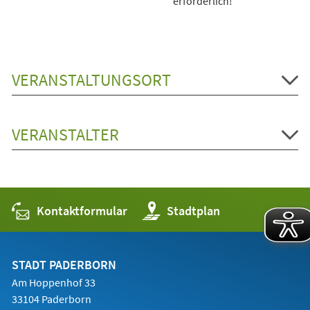
erforderlich!
VERANSTALTUNGSORT
VERANSTALTER
Kontaktformular
(Öffnet
Stadtplan
in
einem
neuen
Tab)
STADT PADERBORN
Am Hoppenhof 33
33104 Paderborn