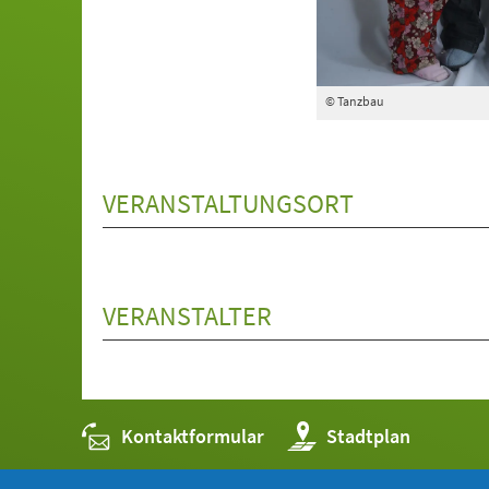
© Tanzbau
VERANSTALTUNGSORT
VERANSTALTER
Kontaktformular
(Öffnet
Stadtplan
in
einem