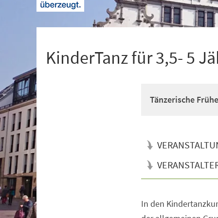
+
1
KinderTanz für 3,5- 5 Jä
Tänzerische Früh
VERANSTALTU
VERANSTALTE
In den Kindertanzkur
Veranstaltungsinformationen