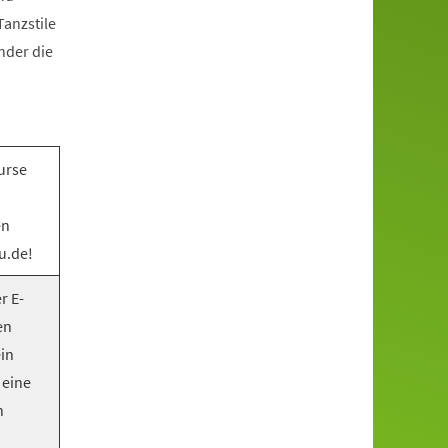
anzstile
nder die
urse
en
u.de!
r E-
en
ein
 eine
n