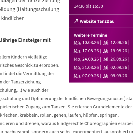
ndlagen der Tanzerziehung
14:30
bis
15:30
bildung (Haltungsschulung
 kindlichen
(Öffnet
Website TanzBau
in
einem
Weitere Termine
neuen
Jährige Einsteiger mit
Mo
,
10
.
08
.
26
Mi
,
12
.
08
.
26
Tab)
Mo
,
17
.
08
.
26
Mi
,
19
.
08
.
26
allem Kindern vielfältige
Mo
,
24
.
08
.
26
Mi
,
26
.
08
.
26
risches Geschick zu erproben.
Mo
,
31
.
08
.
26
Mi
,
02
.
09
.
26
 findet die Vermittlung der
Mo
,
07
.
09
.
26
Mi
,
09
.
09
.
26
n der Tanzerziehung
ulung,...) wie auch der
sschulung und Optimierung der kindlichen Bewegungsmuster) stat
spielerischen Zugang zum Tanzen. Sie erlernen Grundelemente der
riechen, krabbeln, rollen, gehen, laufen, hüpfen, springen,
ncieren und drehen, woraus kindgerechte Choreographien erarbei
nur nachgeahmt, sondern auch selbst experimentiert, ausprobiert u