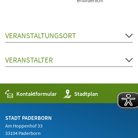
erforderlich!
VERANSTALTUNGSORT
VERANSTALTER
Kontaktformular
(Öffnet
Stadtplan
in
einem
neuen
Tab)
STADT PADERBORN
Am Hoppenhof 33
33104 Paderborn