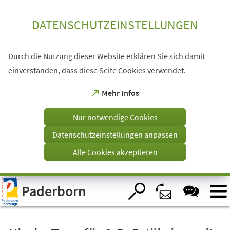
Inhalt anspringen
DATENSCHUTZEINSTELLUNGEN
Durch die Nutzung dieser Website erklären Sie sich damit
einverstanden, dass diese Seite Cookies verwendet.
(Öffnet
Mehr Infos
in
einem
Nur notwendige Cookies
neuen
Tab)
Datenschutzeinstellungen anpassen
Alle Cookies akzeptieren
Visuelle
Paderborn
Assistenzsoftware
öffnen.