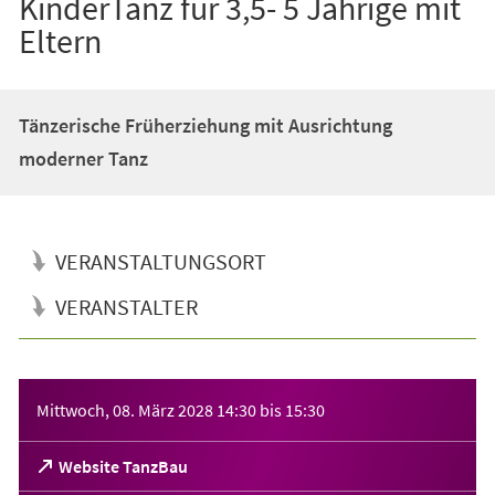
KinderTanz für 3,5- 5 Jährige mit
Eltern
Tänzerische Früherziehung mit Ausrichtung
moderner Tanz
VERANSTALTUNGSORT
VERANSTALTER
Veranstaltungsinformationen
Mittwoch, 08. März 2028
14:30
bis
15:30
(Öffnet
Website TanzBau
in