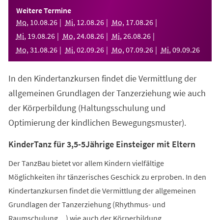
einem
Weitere Termine
neuen
Mo
,
10
.
08
.
26
Mi
,
12
.
08
.
26
Mo
,
17
.
08
.
26
Tab)
Mi
,
19
.
08
.
26
Mo
,
24
.
08
.
26
Mi
,
26
.
08
.
26
Mo
,
31
.
08
.
26
Mi
,
02
.
09
.
26
Mo
,
07
.
09
.
26
Mi
,
09
.
09
.
26
In den Kindertanzkursen findet die Vermittlung der
allgemeinen Grundlagen der Tanzerziehung wie auch
der Körperbildung (Haltungsschulung und
Optimierung der kindlichen Bewegungsmuster).
KinderTanz für 3,5-5Jährige Einsteiger mit Eltern
Der TanzBau bietet vor allem Kindern vielfältige
Möglichkeiten ihr tänzerisches Geschick zu erproben. In den
Kindertanzkursen findet die Vermittlung der allgemeinen
Grundlagen der Tanzerziehung (Rhythmus- und
Raumschulung,...) wie auch der Körperbildung