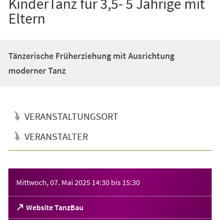
KinderTanz für 3,5- 5 Jährige mit
Eltern
Tänzerische Früherziehung mit Ausrichtung
moderner Tanz
VERANSTALTUNGSORT
VERANSTALTER
Veranstaltungsinformationen
Mittwoch, 07. Mai 2025
14:30
bis
15:30
(Öffnet
Website TanzBau
in