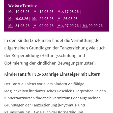
einem
Weitere Termine
neuen
Mo
,
10
.
08
.
26
Mi
,
12
.
08
.
26
Mo
,
17
.
08
.
26
Tab)
Mi
,
19
.
08
.
26
Mo
,
24
.
08
.
26
Mi
,
26
.
08
.
26
Mo
,
31
.
08
.
26
Mi
,
02
.
09
.
26
Mo
,
07
.
09
.
26
Mi
,
09
.
09
.
26
In den Kindertanzkursen findet die Vermittlung der
allgemeinen Grundlagen der Tanzerziehung wie auch
der Körperbildung (Haltungsschulung und
Optimierung der kindlichen Bewegungsmuster).
KinderTanz für 3,5-5Jährige Einsteiger mit Eltern
Der TanzBau bietet vor allem Kindern vielfältige
Möglichkeiten ihr tänzerisches Geschick zu erproben. In den
Kindertanzkursen findet die Vermittlung der allgemeinen
Grundlagen der Tanzerziehung (Rhythmus- und
Raumschulung,...) wie auch der Körperbildung