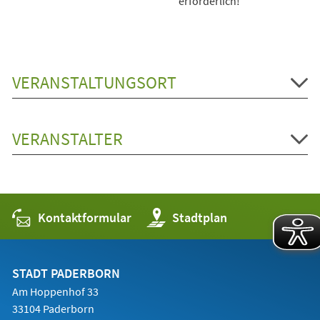
erforderlich!
VERANSTALTUNGSORT
VERANSTALTER
Kontaktformular
(Öffnet
Stadtplan
in
einem
neuen
Tab)
STADT PADERBORN
Am Hoppenhof 33
33104 Paderborn