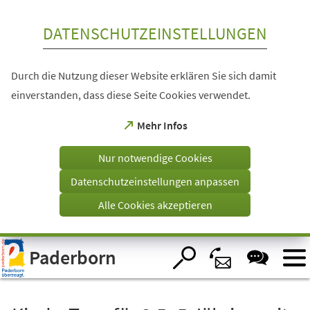
Inhalt anspringen
DATENSCHUTZEINSTELLUNGEN
Durch die Nutzung dieser Website erklären Sie sich damit
einverstanden, dass diese Seite Cookies verwendet.
(Öffnet
Mehr Infos
in
einem
Nur notwendige Cookies
neuen
Tab)
Datenschutzeinstellungen anpassen
Alle Cookies akzeptieren
Visuelle
Paderborn
Assistenzsoftware
öffnen.