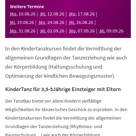
einem
Weitere Termine
neuen
Mo
,
10
.
08
.
26
Mi
,
12
.
08
.
26
Mo
,
17
.
08
.
26
Tab)
Mi
,
19
.
08
.
26
Mo
,
24
.
08
.
26
Mi
,
26
.
08
.
26
Mo
,
31
.
08
.
26
Mi
,
02
.
09
.
26
Mo
,
07
.
09
.
26
Mi
,
09
.
09
.
26
In den Kindertanzkursen findet die Vermittlung der
allgemeinen Grundlagen der Tanzerziehung wie auch
der Körperbildung (Haltungsschulung und
Optimierung der kindlichen Bewegungsmuster).
KinderTanz für 3,5-5Jährige Einsteiger mit Eltern
Der TanzBau bietet vor allem Kindern vielfältige
Möglichkeiten ihr tänzerisches Geschick zu erproben. In den
Kindertanzkursen findet die Vermittlung der allgemeinen
Grundlagen der Tanzerziehung (Rhythmus- und
Raumschulung,...) wie auch der Körperbildung