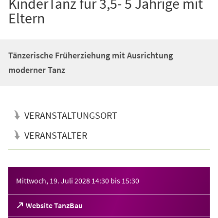
KinderTanz für 3,5- 5 Jährige mit
Eltern
Tänzerische Früherziehung mit Ausrichtung
moderner Tanz
VERANSTALTUNGSORT
VERANSTALTER
Veranstaltungsinformationen
Mittwoch, 19. Juli 2028
14:30
bis
15:30
(Öffnet
Website TanzBau
in