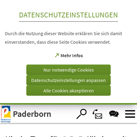
Inhalt anspringen
DATENSCHUTZEINSTELLUNGEN
Durch die Nutzung dieser Website erklären Sie sich damit
einverstanden, dass diese Seite Cookies verwendet.
(Öffnet
Mehr Infos
in
einem
Nur notwendige Cookies
neuen
Tab)
Datenschutzeinstellungen anpassen
Alle Cookies akzeptieren
Visuelle
Paderborn
Assistenzsoftware
öffnen.