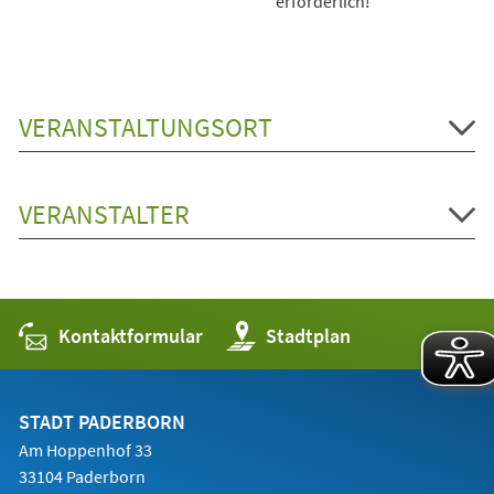
erforderlich!
VERANSTALTUNGSORT
VERANSTALTER
Kontaktformular
(Öffnet
Stadtplan
in
einem
neuen
Tab)
STADT PADERBORN
Am Hoppenhof 33
33104 Paderborn