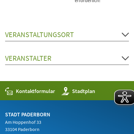
erforderlich!
VERANSTALTUNGSORT
VERANSTALTER
Kontaktformular
(Öffnet
Stadtplan
in
einem
neuen
Tab)
STADT PADERBORN
Am Hoppenhof 33
33104 Paderborn