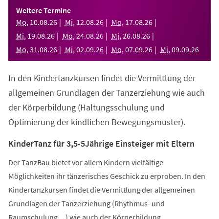
einem
Weitere Termine
neuen
Mo
,
10
.
08
.
26
Mi
,
12
.
08
.
26
Mo
,
17
.
08
.
26
Tab)
Mi
,
19
.
08
.
26
Mo
,
24
.
08
.
26
Mi
,
26
.
08
.
26
Mo
,
31
.
08
.
26
Mi
,
02
.
09
.
26
Mo
,
07
.
09
.
26
Mi
,
09
.
09
.
26
In den Kindertanzkursen findet die Vermittlung der
allgemeinen Grundlagen der Tanzerziehung wie auch
der Körperbildung (Haltungsschulung und
Optimierung der kindlichen Bewegungsmuster).
KinderTanz für 3,5-5Jährige Einsteiger mit Eltern
Der TanzBau bietet vor allem Kindern vielfältige
Möglichkeiten ihr tänzerisches Geschick zu erproben. In den
Kindertanzkursen findet die Vermittlung der allgemeinen
Grundlagen der Tanzerziehung (Rhythmus- und
Raumschulung,...) wie auch der Körperbildung