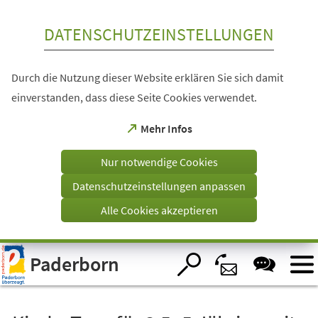
Inhalt anspringen
DATENSCHUTZEINSTELLUNGEN
Durch die Nutzung dieser Website erklären Sie sich damit
einverstanden, dass diese Seite Cookies verwendet.
(Öffnet
Mehr Infos
in
einem
Nur notwendige Cookies
neuen
Tab)
Datenschutzeinstellungen anpassen
Alle Cookies akzeptieren
Visuelle
Paderborn
Assistenzsoftware
öffnen.