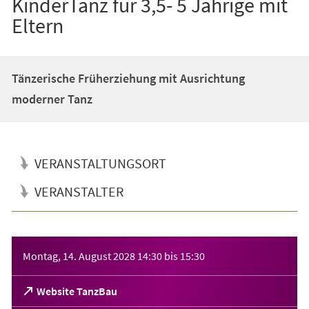
KinderTanz für 3,5- 5 Jährige mit
Eltern
Tänzerische Früherziehung mit Ausrichtung
moderner Tanz
VERANSTALTUNGSORT
VERANSTALTER
Veranstaltungsinformationen
Montag, 14. August 2028
14:30
bis
15:30
(Öffnet
Website TanzBau
in