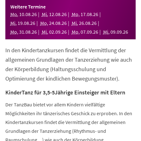
einem
Weitere Termine
neuen
Mo
,
10
.
08
.
26
Mi
,
12
.
08
.
26
Mo
,
17
.
08
.
26
Tab)
Mi
,
19
.
08
.
26
Mo
,
24
.
08
.
26
Mi
,
26
.
08
.
26
Mo
,
31
.
08
.
26
Mi
,
02
.
09
.
26
Mo
,
07
.
09
.
26
Mi
,
09
.
09
.
26
In den Kindertanzkursen findet die Vermittlung der
allgemeinen Grundlagen der Tanzerziehung wie auch
der Körperbildung (Haltungsschulung und
Optimierung der kindlichen Bewegungsmuster).
KinderTanz für 3,5-5Jährige Einsteiger mit Eltern
Der TanzBau bietet vor allem Kindern vielfältige
Möglichkeiten ihr tänzerisches Geschick zu erproben. In den
Kindertanzkursen findet die Vermittlung der allgemeinen
Grundlagen der Tanzerziehung (Rhythmus- und
Raumschulung,...) wie auch der Körperbildung