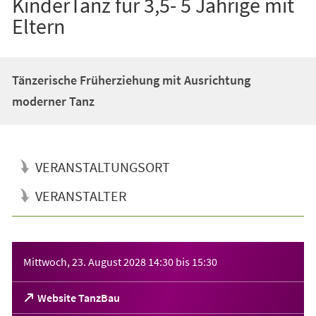
KinderTanz für 3,5- 5 Jährige mit
Eltern
Tänzerische Früherziehung mit Ausrichtung
moderner Tanz
VERANSTALTUNGSORT
VERANSTALTER
Veranstaltungsinformationen
Mittwoch, 23. August 2028
14:30
bis
15:30
(Öffnet
Website TanzBau
in