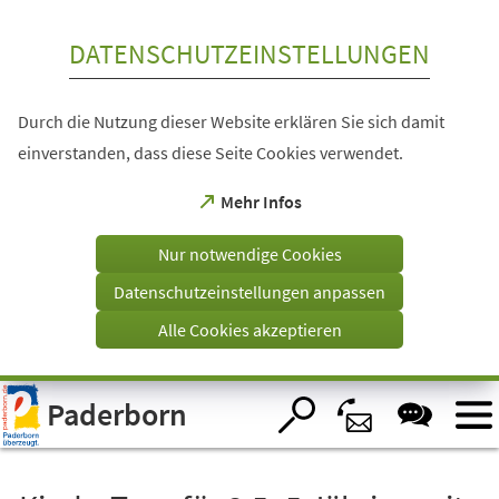
Inhalt anspringen
DATENSCHUTZEINSTELLUNGEN
Durch die Nutzung dieser Website erklären Sie sich damit
einverstanden, dass diese Seite Cookies verwendet.
(Öffnet
Mehr Infos
in
einem
Nur notwendige Cookies
neuen
Tab)
Datenschutzeinstellungen anpassen
Alle Cookies akzeptieren
Visuelle
Paderborn
Assistenzsoftware
öffnen.