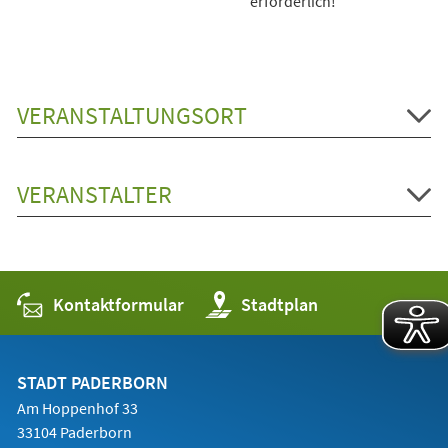
erforderlich!
VERANSTALTUNGSORT
VERANSTALTER
Kontaktformular
(Öffnet
Stadtplan
in
einem
neuen
Tab)
STADT PADERBORN
Am Hoppenhof 33
33104 Paderborn