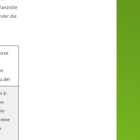
anzstile
nder die
urse
en
u.de!
r E-
en
ein
 eine
n