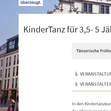
+
1
KinderTanz für 3,5- 5 Jä
Tänzerische Früh
VERANSTALTU
VERANSTALTE
In den Kindertanzkur
Veranstaltungsinformationen