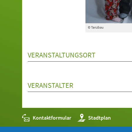
© Tanzbau
VERANSTALTUNGSORT
VERANSTALTER
Kontaktformular
(Öffnet
Stadtplan
in
einem