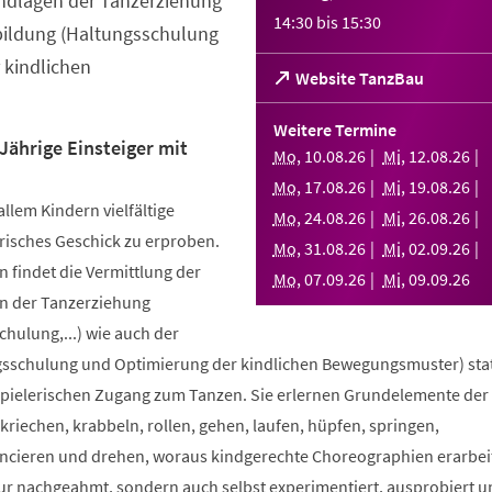
ndlagen der Tanzerziehung
14:30
bis
15:30
bildung (Haltungsschulung
 kindlichen
(Öffnet
Website TanzBau
in
einem
Weitere Termine
neuen
Jährige Einsteiger mit
Mo
,
10
.
08
.
26
Mi
,
12
.
08
.
26
Tab)
Mo
,
17
.
08
.
26
Mi
,
19
.
08
.
26
allem Kindern vielfältige
Mo
,
24
.
08
.
26
Mi
,
26
.
08
.
26
risches Geschick zu erproben.
Mo
,
31
.
08
.
26
Mi
,
02
.
09
.
26
 findet die Vermittlung der
Mo
,
07
.
09
.
26
Mi
,
09
.
09
.
26
n der Tanzerziehung
ulung,...) wie auch der
sschulung und Optimierung der kindlichen Bewegungsmuster) stat
spielerischen Zugang zum Tanzen. Sie erlernen Grundelemente der
riechen, krabbeln, rollen, gehen, laufen, hüpfen, springen,
ncieren und drehen, woraus kindgerechte Choreographien erarbei
nur nachgeahmt, sondern auch selbst experimentiert, ausprobiert u