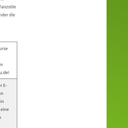
anzstile
nder die
urse
en
u.de!
r E-
en
ein
 eine
n