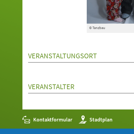
© Tanzbau
VERANSTALTUNGSORT
VERANSTALTER
Kontaktformular
(Öffnet
Stadtplan
in
einem