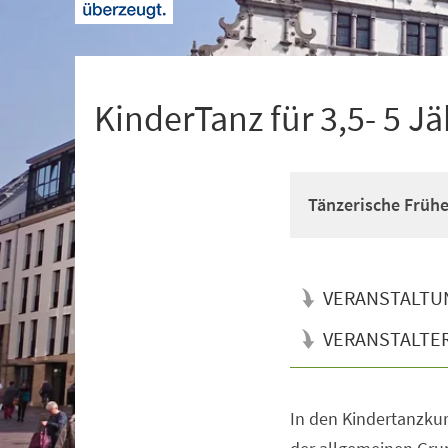
+
1
KinderTanz für 3,5- 5 Jä
Tänzerische Früh
VERANSTALTU
VERANSTALTE
In den Kindertanzkur
Veranstaltungsinformationen