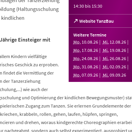
ndlagen der Tanzerziehung
14:30
bis
15:30
bildung (Haltungsschulung
 kindlichen
(Öffnet
Website TanzBau
in
einem
Weitere Termine
neuen
Jährige Einsteiger mit
Mo
,
10
.
08
.
26
Mi
,
12
.
08
.
26
Tab)
Mo
,
17
.
08
.
26
Mi
,
19
.
08
.
26
allem Kindern vielfältige
Mo
,
24
.
08
.
26
Mi
,
26
.
08
.
26
risches Geschick zu erproben.
Mo
,
31
.
08
.
26
Mi
,
02
.
09
.
26
 findet die Vermittlung der
Mo
,
07
.
09
.
26
Mi
,
09
.
09
.
26
n der Tanzerziehung
ulung,...) wie auch der
sschulung und Optimierung der kindlichen Bewegungsmuster) stat
spielerischen Zugang zum Tanzen. Sie erlernen Grundelemente der
riechen, krabbeln, rollen, gehen, laufen, hüpfen, springen,
ncieren und drehen, woraus kindgerechte Choreographien erarbei
nur nachgeahmt, sondern auch selbst experimentiert, ausprobiert u