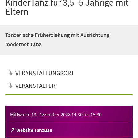
KinderTanz für 3,5- 5 Jährige mit
Eltern
Tänzerische Früherziehung mit Ausrichtung
moderner Tanz
VERANSTALTUNGSORT
VERANSTALTER
Veranstaltungsinformationen
Mittwoch, 13. Dezember 2028
14:30
bis
15:30
(Öffnet
Website TanzBau
in