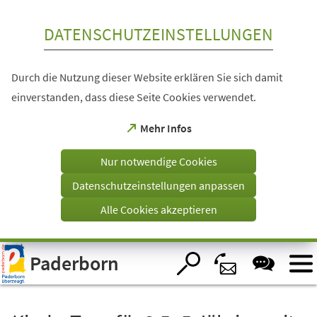
Inhalt anspringen
DATENSCHUTZEINSTELLUNGEN
Durch die Nutzung dieser Website erklären Sie sich damit
einverstanden, dass diese Seite Cookies verwendet.
(Öffnet
Mehr Infos
in
einem
Nur notwendige Cookies
neuen
Tab)
Datenschutzeinstellungen anpassen
Alle Cookies akzeptieren
Visuelle
Paderborn
Assistenzsoftware
öffnen.