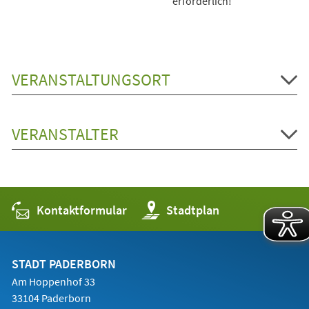
erforderlich!
VERANSTALTUNGSORT
VERANSTALTER
Kontaktformular
(Öffnet
Stadtplan
in
einem
neuen
Tab)
STADT PADERBORN
Am Hoppenhof 33
33104 Paderborn