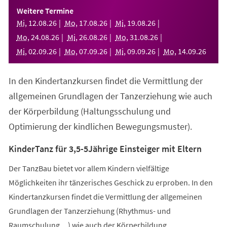
einem
Weitere Termine
neuen
Mi
,
12
.
08
.
26
Mo
,
17
.
08
.
26
Mi
,
19
.
08
.
26
Tab)
Mo
,
24
.
08
.
26
Mi
,
26
.
08
.
26
Mo
,
31
.
08
.
26
Mi
,
02
.
09
.
26
Mo
,
07
.
09
.
26
Mi
,
09
.
09
.
26
Mo
,
14
.
09
.
26
In den Kindertanzkursen findet die Vermittlung der
allgemeinen Grundlagen der Tanzerziehung wie auch
der Körperbildung (Haltungsschulung und
Optimierung der kindlichen Bewegungsmuster).
KinderTanz für 3,5-5Jährige Einsteiger mit Eltern
Der TanzBau bietet vor allem Kindern vielfältige
Möglichkeiten ihr tänzerisches Geschick zu erproben. In den
Kindertanzkursen findet die Vermittlung der allgemeinen
Grundlagen der Tanzerziehung (Rhythmus- und
Raumschulung,...) wie auch der Körperbildung