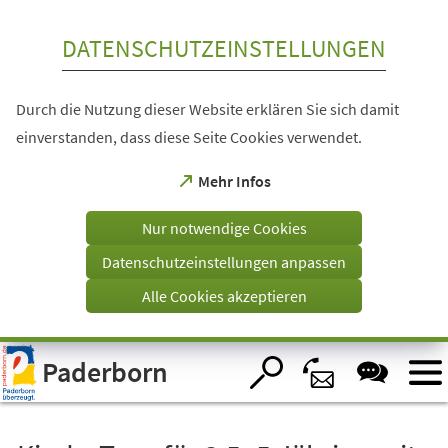
Inhalt anspringen
DATENSCHUTZEINSTELLUNGEN
Durch die Nutzung dieser Website erklären Sie sich damit
einverstanden, dass diese Seite Cookies verwendet.
(Öffnet
Mehr Infos
in
einem
Nur notwendige Cookies
neuen
Tab)
Datenschutzeinstellungen anpassen
Alle Cookies akzeptieren
Visuelle
Paderborn
Assistenzsoftware
öffnen.