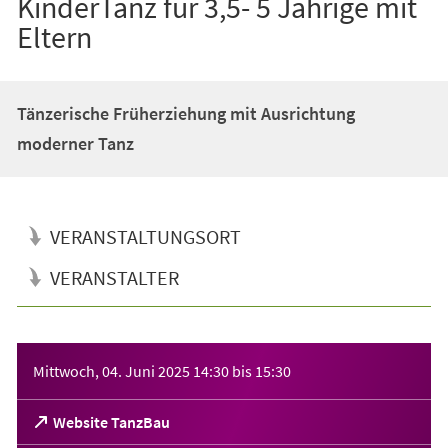
KinderTanz für 3,5- 5 Jährige mit
Eltern
Tänzerische Früherziehung mit Ausrichtung
moderner Tanz
VERANSTALTUNGSORT
VERANSTALTER
Veranstaltungsinformationen
Mittwoch, 04. Juni 2025
14:30
bis
15:30
(Öffnet
Website TanzBau
in