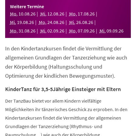
einem
Weitere Termine
neuen
Mo
,
10
.
08
.
26
Mi
,
12
.
08
.
26
Mo
,
17
.
08
.
26
Tab)
Mi
,
19
.
08
.
26
Mo
,
24
.
08
.
26
Mi
,
26
.
08
.
26
Mo
,
31
.
08
.
26
Mi
,
02
.
09
.
26
Mo
,
07
.
09
.
26
Mi
,
09
.
09
.
26
In den Kindertanzkursen findet die Vermittlung der
allgemeinen Grundlagen der Tanzerziehung wie auch
der Körperbildung (Haltungsschulung und
Optimierung der kindlichen Bewegungsmuster).
KinderTanz für 3,5-5Jährige Einsteiger mit Eltern
Der TanzBau bietet vor allem Kindern vielfältige
Möglichkeiten ihr tänzerisches Geschick zu erproben. In den
Kindertanzkursen findet die Vermittlung der allgemeinen
Grundlagen der Tanzerziehung (Rhythmus- und
Raumschulung,...) wie auch der Körperbildung