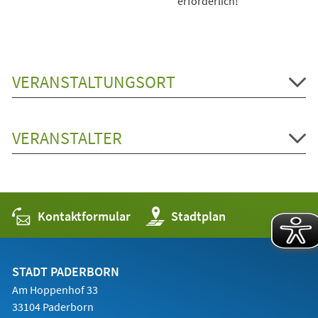
erforderlich!
VERANSTALTUNGSORT
VERANSTALTER
Kontaktformular
(Öffnet
Stadtplan
in
einem
neuen
Tab)
STADT PADERBORN
Am Hoppenhof 33
33104 Paderborn