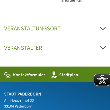
erforderlich!
VERANSTALTUNGSORT
VERANSTALTER
Kontaktformular
(Öffnet
Stadtplan
in
einem
neuen
Tab)
STADT PADERBORN
Am Hoppenhof 33
33104 Paderborn