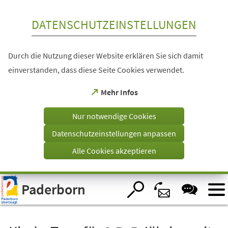
Inhalt anspringen
DATENSCHUTZEINSTELLUNGEN
Durch die Nutzung dieser Website erklären Sie sich damit
einverstanden, dass diese Seite Cookies verwendet.
(Öffnet
Mehr Infos
in
einem
Nur notwendige Cookies
neuen
Tab)
Datenschutzeinstellungen anpassen
Alle Cookies akzeptieren
Visuelle
Paderborn
Assistenzsoftware
öffnen.