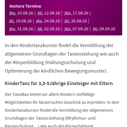
einem
Weitere Termine
neuen
Mo
,
10
.
08
.
26
Mi
,
12
.
08
.
26
Mo
,
17
.
08
.
26
Tab)
Mi
,
19
.
08
.
26
Mo
,
24
.
08
.
26
Mi
,
26
.
08
.
26
Mo
,
31
.
08
.
26
Mi
,
02
.
09
.
26
Mo
,
07
.
09
.
26
Mi
,
09
.
09
.
26
In den Kindertanzkursen findet die Vermittlung der
allgemeinen Grundlagen der Tanzerziehung wie auch
der Körperbildung (Haltungsschulung und
Optimierung der kindlichen Bewegungsmuster).
KinderTanz für 3,5-5Jährige Einsteiger mit Eltern
Der TanzBau bietet vor allem Kindern vielfältige
Möglichkeiten ihr tänzerisches Geschick zu erproben. In den
Kindertanzkursen findet die Vermittlung der allgemeinen
Grundlagen der Tanzerziehung (Rhythmus- und
Raumschulung,...) wie auch der Körperbildung