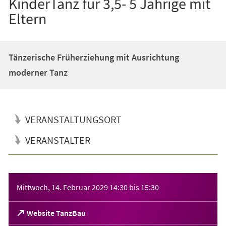
KinderTanz für 3,5- 5 Jährige mit
Eltern
Tänzerische Früherziehung mit Ausrichtung
moderner Tanz
VERANSTALTUNGSORT
VERANSTALTER
Veranstaltungsinformationen
Mittwoch, 14. Februar 2029
14:30
bis
15:30
(Öffnet
Website TanzBau
in