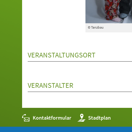
© Tanzbau
VERANSTALTUNGSORT
VERANSTALTER
Kontaktformular
(Öffnet
Stadtplan
in
einem