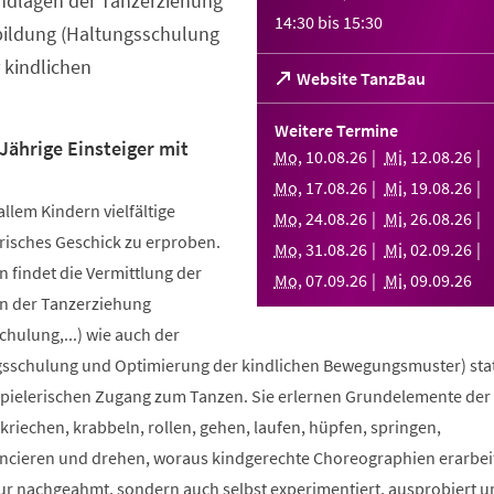
ndlagen der Tanzerziehung
14:30
bis
15:30
bildung (Haltungsschulung
 kindlichen
(Öffnet
Website TanzBau
in
einem
Weitere Termine
neuen
Jährige Einsteiger mit
Mo
,
10
.
08
.
26
Mi
,
12
.
08
.
26
Tab)
Mo
,
17
.
08
.
26
Mi
,
19
.
08
.
26
allem Kindern vielfältige
Mo
,
24
.
08
.
26
Mi
,
26
.
08
.
26
risches Geschick zu erproben.
Mo
,
31
.
08
.
26
Mi
,
02
.
09
.
26
 findet die Vermittlung der
Mo
,
07
.
09
.
26
Mi
,
09
.
09
.
26
n der Tanzerziehung
ulung,...) wie auch der
sschulung und Optimierung der kindlichen Bewegungsmuster) stat
spielerischen Zugang zum Tanzen. Sie erlernen Grundelemente der
riechen, krabbeln, rollen, gehen, laufen, hüpfen, springen,
ncieren und drehen, woraus kindgerechte Choreographien erarbei
nur nachgeahmt, sondern auch selbst experimentiert, ausprobiert u