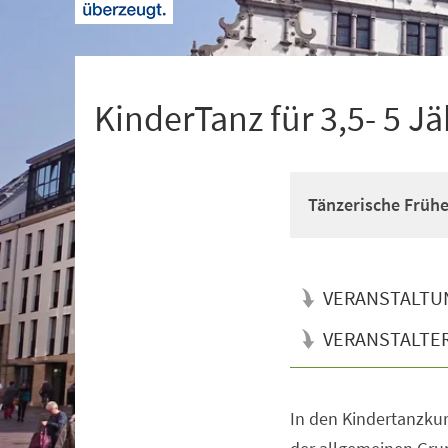
+
1
KinderTanz für 3,5- 5 Jä
Tänzerische Früh
VERANSTALTU
VERANSTALTE
In den Kindertanzkur
Veranstaltungsinformationen