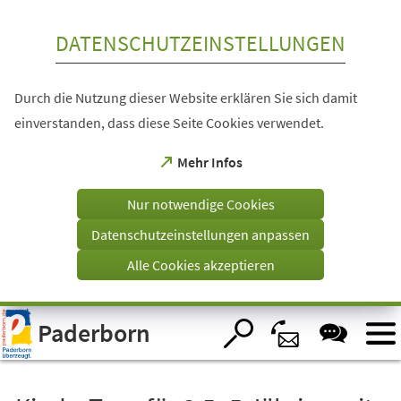
Inhalt anspringen
DATENSCHUTZEINSTELLUNGEN
Durch die Nutzung dieser Website erklären Sie sich damit
einverstanden, dass diese Seite Cookies verwendet.
(Öffnet
Mehr Infos
in
einem
Nur notwendige Cookies
neuen
Tab)
Datenschutzeinstellungen anpassen
Alle Cookies akzeptieren
Visuelle
Paderborn
Assistenzsoftware
öffnen.