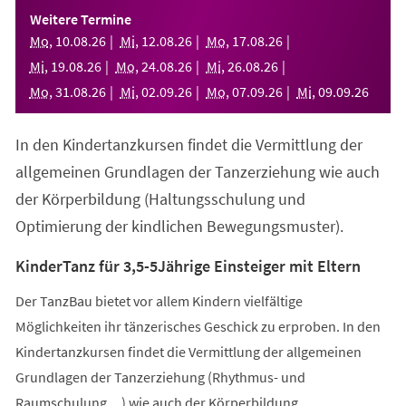
einem
Weitere Termine
neuen
Mo
,
10
.
08
.
26
Mi
,
12
.
08
.
26
Mo
,
17
.
08
.
26
Tab)
Mi
,
19
.
08
.
26
Mo
,
24
.
08
.
26
Mi
,
26
.
08
.
26
Mo
,
31
.
08
.
26
Mi
,
02
.
09
.
26
Mo
,
07
.
09
.
26
Mi
,
09
.
09
.
26
In den Kindertanzkursen findet die Vermittlung der
allgemeinen Grundlagen der Tanzerziehung wie auch
der Körperbildung (Haltungsschulung und
Optimierung der kindlichen Bewegungsmuster).
KinderTanz für 3,5-5Jährige Einsteiger mit Eltern
Der TanzBau bietet vor allem Kindern vielfältige
Möglichkeiten ihr tänzerisches Geschick zu erproben. In den
Kindertanzkursen findet die Vermittlung der allgemeinen
Grundlagen der Tanzerziehung (Rhythmus- und
Raumschulung,...) wie auch der Körperbildung