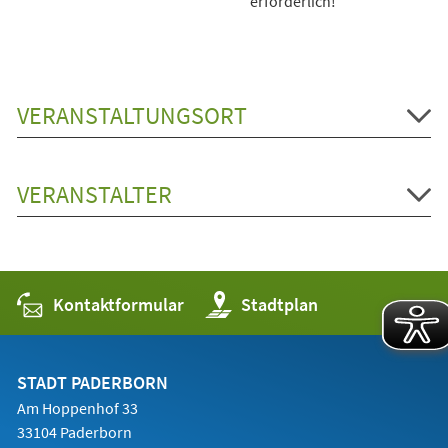
erforderlich!
VERANSTALTUNGSORT
VERANSTALTER
Kontaktformular
(Öffnet
Stadtplan
in
einem
neuen
Tab)
STADT PADERBORN
Am Hoppenhof 33
33104 Paderborn