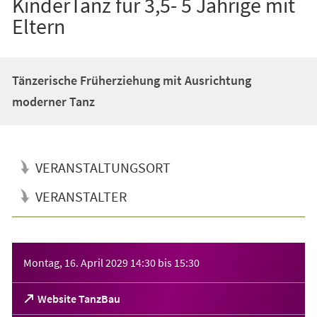
KinderTanz für 3,5- 5 Jährige mit
Eltern
Tänzerische Früherziehung mit Ausrichtung
moderner Tanz
VERANSTALTUNGSORT
VERANSTALTER
Veranstaltungsinformationen
Montag, 16. April 2029
14:30
bis
15:30
(Öffnet
Website TanzBau
in