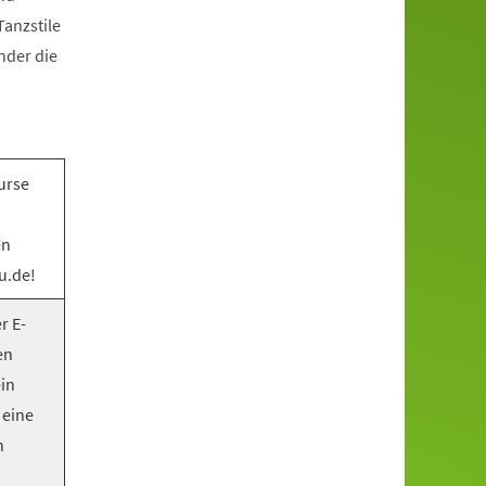
anzstile
nder die
urse
en
u.de!
r E-
en
ein
 eine
n