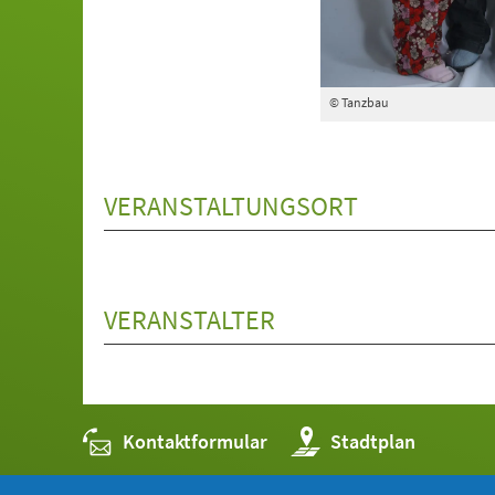
© Tanzbau
VERANSTALTUNGSORT
VERANSTALTER
Kontaktformular
(Öffnet
Stadtplan
in
einem