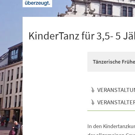
+
1
KinderTanz für 3,5- 5 Jä
Tänzerische Früh
VERANSTALTU
VERANSTALTE
In den Kindertanzkur
Veranstaltungsinformationen