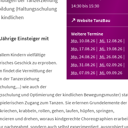
ndlagen der Tanzerziehung
14:30
bis
15:30
bildung (Haltungsschulung
 kindlichen
(Öffnet
Website TanzBau
in
einem
Weitere Termine
neuen
Jährige Einsteiger mit
Mo
,
10
.
08
.
26
Mi
,
12
.
08
.
26
Tab)
Mo
,
17
.
08
.
26
Mi
,
19
.
08
.
26
allem Kindern vielfältige
Mo
,
24
.
08
.
26
Mi
,
26
.
08
.
26
risches Geschick zu erproben.
Mo
,
31
.
08
.
26
Mi
,
02
.
09
.
26
 findet die Vermittlung der
Mo
,
07
.
09
.
26
Mi
,
09
.
09
.
26
n der Tanzerziehung
ulung,...) wie auch der
sschulung und Optimierung der kindlichen Bewegungsmuster) stat
spielerischen Zugang zum Tanzen. Sie erlernen Grundelemente der
riechen, krabbeln, rollen, gehen, laufen, hüpfen, springen,
ncieren und drehen, woraus kindgerechte Choreographien erarbei
nur nachgeahmt, sondern auch selbst experimentiert, ausprobiert u