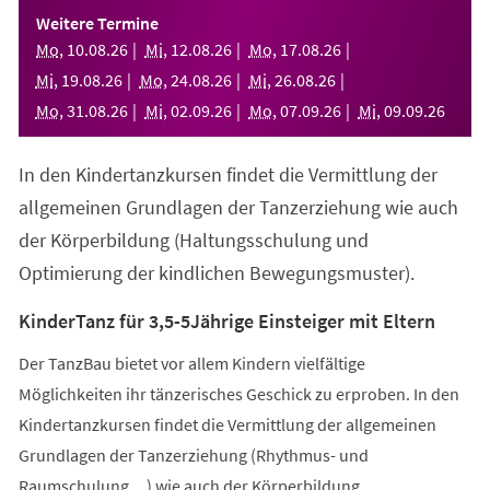
einem
Weitere Termine
neuen
Mo
,
10
.
08
.
26
Mi
,
12
.
08
.
26
Mo
,
17
.
08
.
26
Tab)
Mi
,
19
.
08
.
26
Mo
,
24
.
08
.
26
Mi
,
26
.
08
.
26
Mo
,
31
.
08
.
26
Mi
,
02
.
09
.
26
Mo
,
07
.
09
.
26
Mi
,
09
.
09
.
26
In den Kindertanzkursen findet die Vermittlung der
allgemeinen Grundlagen der Tanzerziehung wie auch
der Körperbildung (Haltungsschulung und
Optimierung der kindlichen Bewegungsmuster).
KinderTanz für 3,5-5Jährige Einsteiger mit Eltern
Der TanzBau bietet vor allem Kindern vielfältige
Möglichkeiten ihr tänzerisches Geschick zu erproben. In den
Kindertanzkursen findet die Vermittlung der allgemeinen
Grundlagen der Tanzerziehung (Rhythmus- und
Raumschulung,...) wie auch der Körperbildung