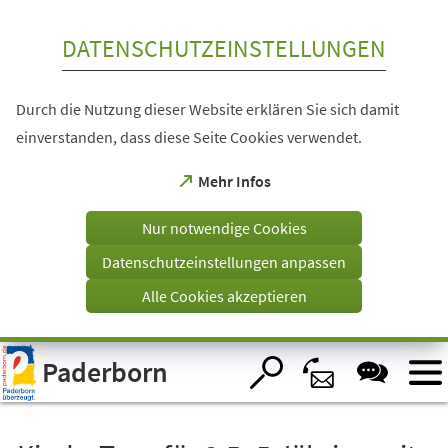
Inhalt anspringen
DATENSCHUTZEINSTELLUNGEN
Durch die Nutzung dieser Website erklären Sie sich damit
einverstanden, dass diese Seite Cookies verwendet.
(Öffnet
Mehr Infos
in
einem
Nur notwendige Cookies
neuen
Tab)
Datenschutzeinstellungen anpassen
Alle Cookies akzeptieren
Visuelle
Paderborn
Assistenzsoftware
öffnen.