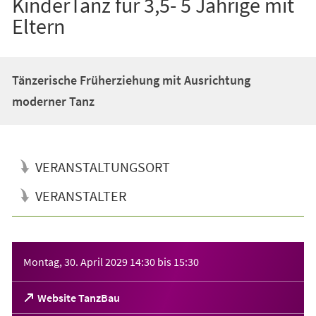
KinderTanz für 3,5- 5 Jährige mit
Eltern
Tänzerische Früherziehung mit Ausrichtung
moderner Tanz
VERANSTALTUNGSORT
VERANSTALTER
Veranstaltungsinformationen
Montag, 30. April 2029
14:30
bis
15:30
(Öffnet
Website TanzBau
in