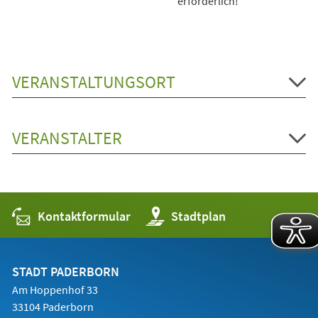
erforderlich!
VERANSTALTUNGSORT
VERANSTALTER
Kontaktformular
(Öffnet
Stadtplan
in
einem
neuen
Tab)
STADT PADERBORN
Am Hoppenhof 33
33104 Paderborn