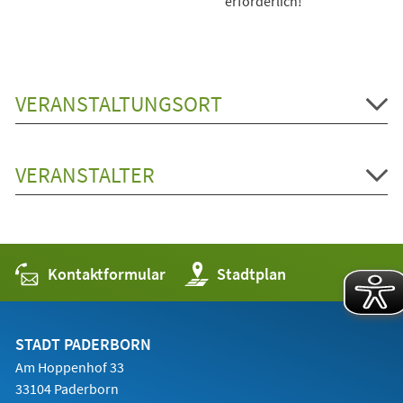
erforderlich!
VERANSTALTUNGSORT
VERANSTALTER
Kontaktformular
(Öffnet
Stadtplan
in
einem
neuen
Tab)
STADT PADERBORN
Am Hoppenhof 33
33104 Paderborn