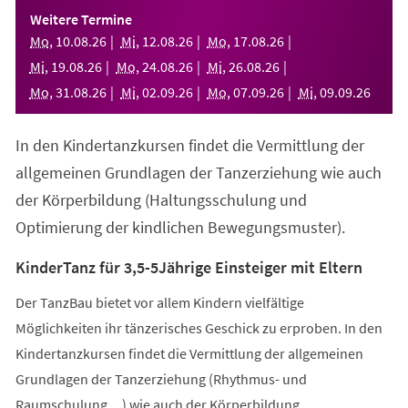
einem
Weitere Termine
neuen
Mo
,
10
.
08
.
26
Mi
,
12
.
08
.
26
Mo
,
17
.
08
.
26
Tab)
Mi
,
19
.
08
.
26
Mo
,
24
.
08
.
26
Mi
,
26
.
08
.
26
Mo
,
31
.
08
.
26
Mi
,
02
.
09
.
26
Mo
,
07
.
09
.
26
Mi
,
09
.
09
.
26
In den Kindertanzkursen findet die Vermittlung der
allgemeinen Grundlagen der Tanzerziehung wie auch
der Körperbildung (Haltungsschulung und
Optimierung der kindlichen Bewegungsmuster).
KinderTanz für 3,5-5Jährige Einsteiger mit Eltern
Der TanzBau bietet vor allem Kindern vielfältige
Möglichkeiten ihr tänzerisches Geschick zu erproben. In den
Kindertanzkursen findet die Vermittlung der allgemeinen
Grundlagen der Tanzerziehung (Rhythmus- und
Raumschulung,...) wie auch der Körperbildung