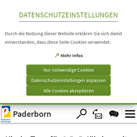
Inhalt anspringen
DATENSCHUTZEINSTELLUNGEN
Durch die Nutzung dieser Website erklären Sie sich damit
einverstanden, dass diese Seite Cookies verwendet.
(Öffnet
Mehr Infos
in
einem
Nur notwendige Cookies
neuen
Tab)
Datenschutzeinstellungen anpassen
Alle Cookies akzeptieren
Visuelle
Paderborn
Assistenzsoftware
öffnen.