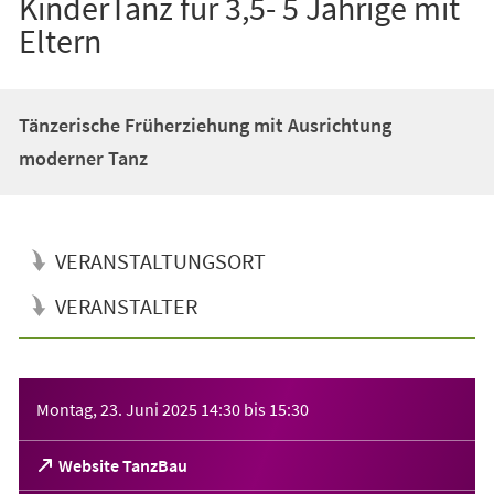
KinderTanz für 3,5- 5 Jährige mit
Eltern
Tänzerische Früherziehung mit Ausrichtung
moderner Tanz
VERANSTALTUNGSORT
VERANSTALTER
Veranstaltungsinformationen
Montag, 23. Juni 2025
14:30
bis
15:30
(Öffnet
Website TanzBau
in