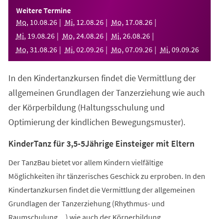
einem
Weitere Termine
neuen
Mo
,
10
.
08
.
26
Mi
,
12
.
08
.
26
Mo
,
17
.
08
.
26
Tab)
Mi
,
19
.
08
.
26
Mo
,
24
.
08
.
26
Mi
,
26
.
08
.
26
Mo
,
31
.
08
.
26
Mi
,
02
.
09
.
26
Mo
,
07
.
09
.
26
Mi
,
09
.
09
.
26
In den Kindertanzkursen findet die Vermittlung der
allgemeinen Grundlagen der Tanzerziehung wie auch
der Körperbildung (Haltungsschulung und
Optimierung der kindlichen Bewegungsmuster).
KinderTanz für 3,5-5Jährige Einsteiger mit Eltern
Der TanzBau bietet vor allem Kindern vielfältige
Möglichkeiten ihr tänzerisches Geschick zu erproben. In den
Kindertanzkursen findet die Vermittlung der allgemeinen
Grundlagen der Tanzerziehung (Rhythmus- und
Raumschulung,...) wie auch der Körperbildung