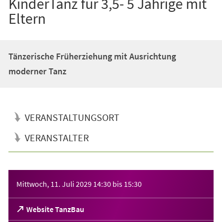
KinderTanz für 3,5- 5 Jährige mit
Eltern
Tänzerische Früherziehung mit Ausrichtung
moderner Tanz
VERANSTALTUNGSORT
VERANSTALTER
Veranstaltungsinformationen
Mittwoch, 11. Juli 2029
14:30
bis
15:30
(Öffnet
Website TanzBau
in