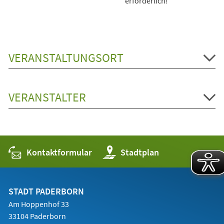
erforderlich!
VERANSTALTUNGSORT
VERANSTALTER
Kontaktformular
(Öffnet
Stadtplan
in
einem
neuen
Tab)
STADT PADERBORN
Am Hoppenhof 33
33104 Paderborn