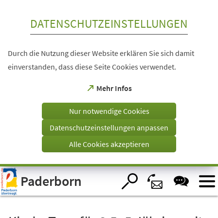
Inhalt anspringen
DATENSCHUTZEINSTELLUNGEN
Durch die Nutzung dieser Website erklären Sie sich damit
einverstanden, dass diese Seite Cookies verwendet.
(Öffnet
Mehr Infos
in
einem
Nur notwendige Cookies
neuen
Tab)
Datenschutzeinstellungen anpassen
Alle Cookies akzeptieren
Visuelle
Paderborn
Assistenzsoftware
öffnen.