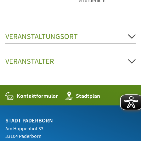
erforderlich!
VERANSTALTUNGSORT
VERANSTALTER
Kontaktformular
(Öffnet
Stadtplan
in
einem
neuen
Tab)
STADT PADERBORN
Am Hoppenhof 33
33104 Paderborn