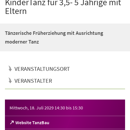
KinderTanz für 3,5- 5 Jährige mit
Eltern
Tänzerische Früherziehung mit Ausrichtung
moderner Tanz
VERANSTALTUNGSORT
VERANSTALTER
Veranstaltungsinformationen
Mittwoch, 18. Juli 2029
14:30
bis
15:30
(Öffnet
Website TanzBau
in