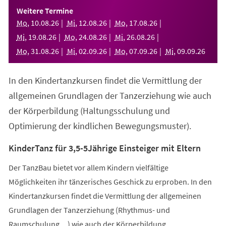
einem
Weitere Termine
neuen
Mo
,
10
.
08
.
26
Mi
,
12
.
08
.
26
Mo
,
17
.
08
.
26
Tab)
Mi
,
19
.
08
.
26
Mo
,
24
.
08
.
26
Mi
,
26
.
08
.
26
Mo
,
31
.
08
.
26
Mi
,
02
.
09
.
26
Mo
,
07
.
09
.
26
Mi
,
09
.
09
.
26
In den Kindertanzkursen findet die Vermittlung der
allgemeinen Grundlagen der Tanzerziehung wie auch
der Körperbildung (Haltungsschulung und
Optimierung der kindlichen Bewegungsmuster).
KinderTanz für 3,5-5Jährige Einsteiger mit Eltern
Der TanzBau bietet vor allem Kindern vielfältige
Möglichkeiten ihr tänzerisches Geschick zu erproben. In den
Kindertanzkursen findet die Vermittlung der allgemeinen
Grundlagen der Tanzerziehung (Rhythmus- und
Raumschulung,...) wie auch der Körperbildung