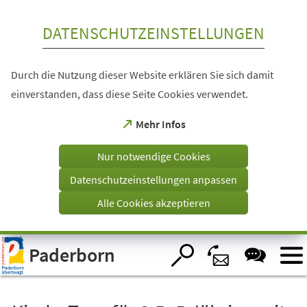
Inhalt anspringen
DATENSCHUTZEINSTELLUNGEN
Durch die Nutzung dieser Website erklären Sie sich damit
einverstanden, dass diese Seite Cookies verwendet.
(Öffnet
Mehr Infos
in
einem
Nur notwendige Cookies
neuen
Tab)
Datenschutzeinstellungen anpassen
Alle Cookies akzeptieren
Visuelle
Paderborn
Assistenzsoftware
öffnen.